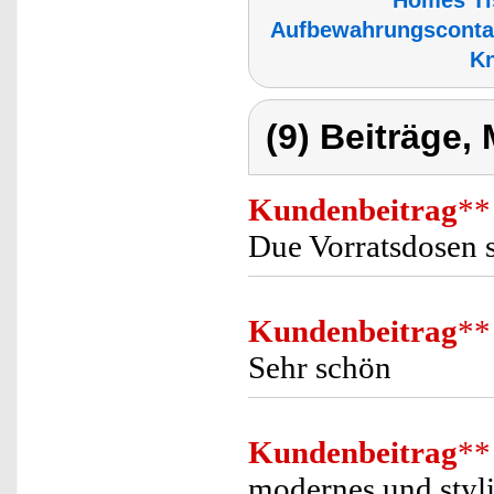
Homes Ti
Aufbewahrungscontai
Kn
(9) Beiträge,
Kundenbeitrag
**
Due Vorratsdosen 
Kundenbeitrag
**
Sehr schön
Kundenbeitrag
**
modernes und styli