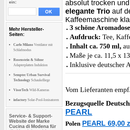
absolut trocken un
ein:
elegante Trio
auf d
Kaffeemaschine kla
3 schöne Aromados
Mehr Hersteller-
Seiten:
Aufdruck:
Tee, Kaff
Inhalt ca. 750 ml,
au
Carlo Milano
Ventilator mit
Schlafmodus
Maße je ca. 11,5 x 1
Rosenstein & Söhne
Inklusive deutscher 
Adapterplatten Induktion
Semptec Urban Survival
Technology
Schaukelliege
Vom Lieferanten emp
VisorTech
Wild-Kameras
infactory
Solar-Pool-Ionisatoren
Bezugsquelle
Deutsch
PEARL
Service- & Support-
Website der Marke
PEARL 69,00 z
Polen
Cucina di Modena für