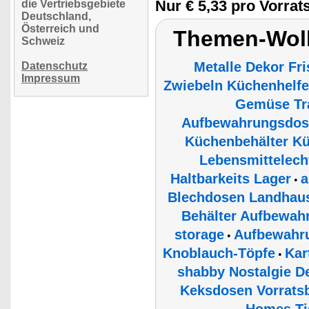
Nur € 5,33 pro Vorrat
die Vertriebsgebiete
Deutschland,
Österreich und
Themen-Wolk
Schweiz
Metalle Dekor Fr
Datenschutz
Impressum
Zwiebeln Küchenhelfe
Gemüse Tra
Aufbewahrungsdos
Küchenbehälter K
Lebensmittelech
Haltbarkeits Lager
a
•
Blechdosen Landhaus
Behälter Aufbewahr
storage
Aufbewahrun
•
Knoblauch-Töpfe
Kar
•
shabby Nostalgie D
Keksdosen Vorratsb