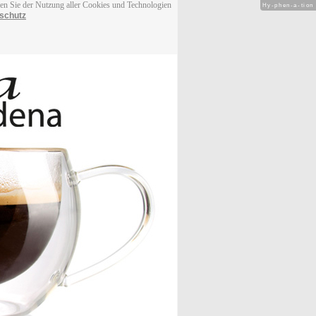
men Sie der Nutzung aller Cookies und Technologien
Hy-phen-a-tion
schutz