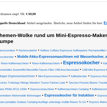
eferanten empf. VK:
€ 69,90
E
quelle
Deutschland
: Artikel ausgelaufen. Ähnliche, neue Artikel finden Sie hier:
hemen-Wolke rund um Mini-Espresso-Maker m
umpe
•
•
pressomaker
Küchenzubehör
Kaffees Coffees Espressos Kaffeepulver Permanentfilter Da
•
Mobile Akku-Espressomaschinen mit Wasserkocher, a
ssobereiter
Espressokocher
•
•
•
Reise-Kaffeemaschinen
Reise-Kaffeemaschinen
Ka
•
rbehälter Dosierlöffel Messlöffel Tassen Filter USB Anschlusskabel
USB-Mini-Espresso-
•
•
•
träger-Espressomaschinen
Mini-Espressomaschinen
Kaffeebereiter
Espresso-Koc
•
knicks Trekkings Hikings Wandern Touren Fahrten Latte
Taschen Pockets Beems Travele
•
•
•
utos PKWs KFZs LKWs
Espressomaschinen
Kaffeemaschinen Camping
Kaffeetasse
•
•
Espressokocher für Induktion
enkideen Wohnmobile Wohnwagen
Espress
•
bare portables Outdoor Camping Ausflüge unterwegs mobile Reisen To-Go
Express Mokka