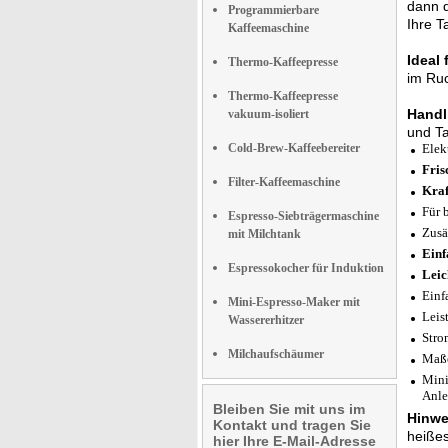
dann d
Programmierbare
Ihre T
Kaffeemaschine
Ideal
Thermo-Kaffeepresse
im Ruc
Thermo-Kaffeepresse
Handl
vakuum-isoliert
und Ta
Cold-Brew-Kaffeebereiter
Elek
Fris
Filter-Kaffeemaschine
Kraf
Für 
Espresso-Siebträgermaschine
Zusä
mit Milchtank
Einf
Espressokocher für Induktion
Leic
Einf
Mini-Espresso-Maker mit
Leis
Wassererhitzer
Stro
Milchaufschäumer
Maße
Mini
Anle
Bleiben Sie mit uns im
Hinwe
Kontakt und tragen Sie
heiße
hier Ihre E-Mail-Adresse