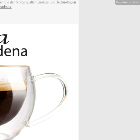
men Sie der Nutzung aller Cookies und Technologien
Hy-phen-a-tion
schutz