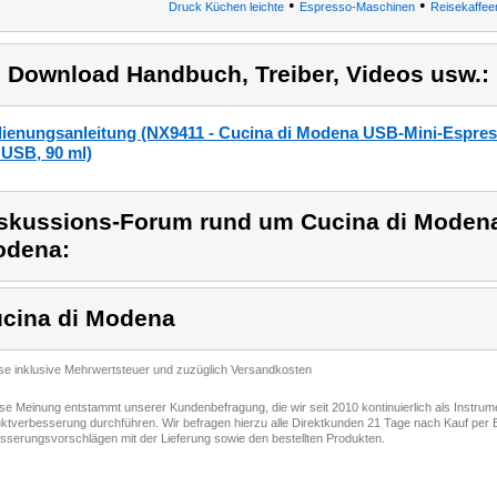
•
•
Druck Küchen leichte
Espresso-Maschinen
Reisekaffe
) Download Handbuch, Treiber, Videos usw.:
ienungsanleitung (NX9411 - Cucina di Modena USB-Mini-Espres
 USB, 90 ml)
skussions-Forum rund um Cucina di Modena
odena:
cina di Modena
ise inklusive Mehrwertsteuer und zuzüglich Versandkosten
ese Meinung entstammt unserer Kundenbefragung, die wir seit 2010 kontinuierlich als Instru
ktverbesserung durchführen. Wir befragen hierzu alle Direktkunden 21 Tage nach Kauf per E
sserungsvorschlägen mit der Lieferung sowie den bestellten Produkten.