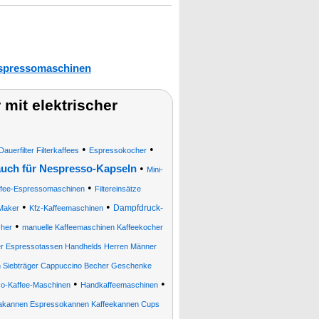
spressomaschinen
it elektrischer
•
•
uerfilter Filterkaffees
Espressokocher
•
uch für Nespresso-Kapseln
Mini-
•
ffee-Espressomaschinen
Filtereinsätze
•
•
Dampfdruck-
Maker
Kfz-Kaffeemaschinen
•
her
manuelle Kaffeemaschinen Kaffeekocher
r Espressotassen Handhelds Herren Männer
n Siebträger Cappuccino Becher Geschenke
•
•
o-Kaffee-Maschinen
Handkaffeemaschinen
kannen Espressokannen Kaffeekannen Cups