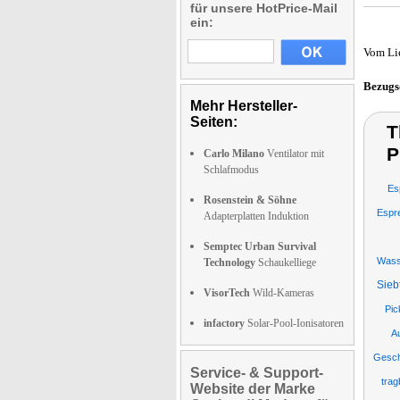
für unsere HotPrice-Mail
ein:
Vom Li
Bezugs
Mehr Hersteller-
Seiten:
T
P
Carlo Milano
Ventilator mit
Schlafmodus
Es
Rosenstein & Söhne
Espre
Adapterplatten Induktion
Semptec Urban Survival
Wasse
Technology
Schaukelliege
Sieb
VisorTech
Wild-Kameras
Pic
infactory
Solar-Pool-Ionisatoren
A
Gesch
Service- & Support-
trag
Website der Marke