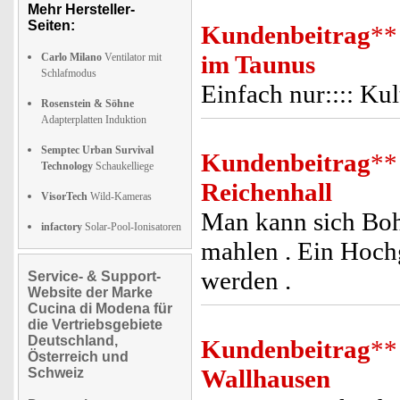
Mehr Hersteller-
Seiten:
Kundenbeitrag
**
im Taunus
Carlo Milano
Ventilator mit
Schlafmodus
Einfach nur:::: Kul
Rosenstein & Söhne
Adapterplatten Induktion
Semptec Urban Survival
Kundenbeitrag
**
Technology
Schaukelliege
Reichenhall
VisorTech
Wild-Kameras
Man kann sich Boh
infactory
Solar-Pool-Ionisatoren
mahlen . Ein Hoch
werden .
Service- & Support-
Website der Marke
Cucina di Modena für
die Vertriebsgebiete
Deutschland,
Kundenbeitrag
**
Österreich und
Wallhausen
Schweiz