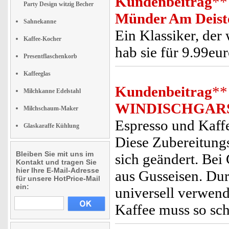
Kundenbeitrag
**
Party Design witzig Becher
Münder Am Deist
Sahnekanne
Ein Klassiker, der
Kaffee-Kocher
hab sie für 9.99eur
Presentflaschenkorb
Kaffeeglas
Kundenbeitrag
**
Milchkanne Edelstahl
WINDISCHGAR
Milchschaum-Maker
Espresso und Kaffe
Glaskaraffe Kühlung
Diese Zubereitungsa
Bleiben Sie mit uns im
sich geändert. Bei
Kontakt und tragen Sie
hier Ihre E-Mail-Adresse
aus Gusseisen. Dur
für unsere HotPrice-Mail
ein:
universell verwend
Kaffee muss so sc