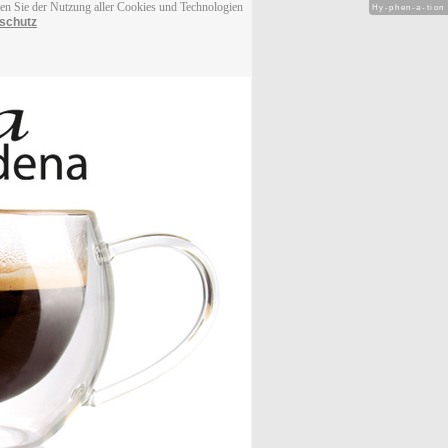
men Sie der Nutzung aller Cookies und Technologien
Hy-phen-a-tion
schutz