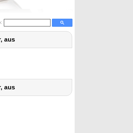
:
, aus
, aus