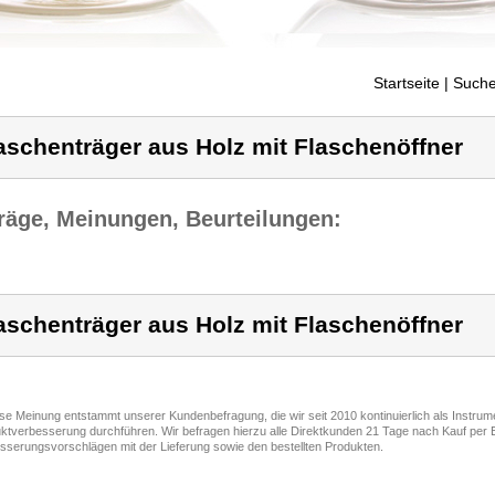
Startseite
| Suche
aschenträger aus Holz mit Flaschenöffner
räge, Meinungen, Beurteilungen:
aschenträger aus Holz mit Flaschenöffner
ese Meinung entstammt unserer Kundenbefragung, die wir seit 2010 kontinuierlich als Instru
ktverbesserung durchführen. Wir befragen hierzu alle Direktkunden 21 Tage nach Kauf per E
sserungsvorschlägen mit der Lieferung sowie den bestellten Produkten.