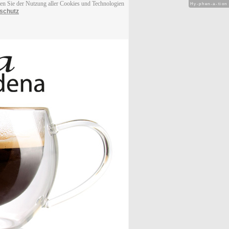
men Sie der Nutzung aller Cookies und Technologien
Hy-phen-a-tion
schutz