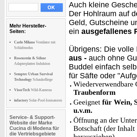
Auch kleine Geschen
Der Hohlraum auf de
Geld, Gutscheine un
Mehr Hersteller-
ein
ausgefallenes 
Seiten:
Carlo Milano
Ventilator mit
Übrigens: Die volle
Schlafmodus
aus -
auch ohne Gut
Rosenstein & Söhne
Adapterplatten Induktion
Buddel einfach selb
für Säfte oder "Aufg
Semptec Urban Survival
Technology
Schaukelliege
Wiederverwendbare G
VisorTech
Wild-Kameras
Traubenform
infactory
Solar-Pool-Ionisatoren
Geeignet
für Wein, S
u.v.m.
Service- & Support-
Öffnung an der Unter
Website der Marke
Botschaft (der Inhalt 
Cucina di Modena für
die Vertriebsgebiete
herausziehen)