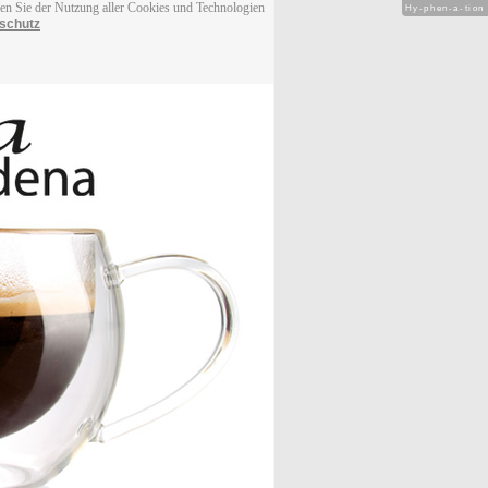
men Sie der Nutzung aller Cookies und Technologien
Hy-phen-a-tion
schutz