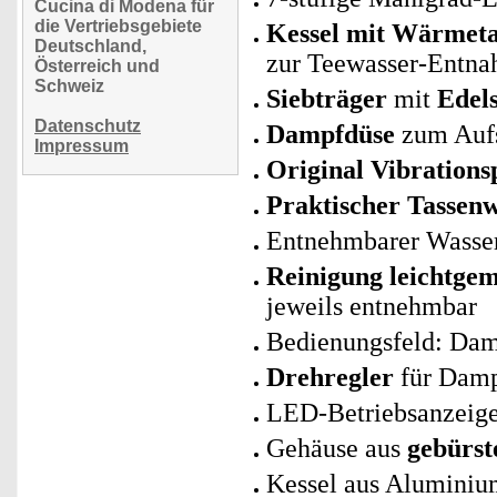
Cucina di Modena für
die Vertriebsgebiete
Kessel mit Wärmeta
Deutschland,
zur Teewasser-Entn
Österreich und
Schweiz
Siebträger
mit
Edels
Datenschutz
Dampfdüse
zum Aufs
Impressum
Original Vibration
Praktischer Tassen
Entnehmbarer Wasse
Reinigung leichtge
jeweils entnehmbar
Bedienungsfeld: Damp
Drehregler
für Damp
LED-Betriebsanzeig
Gehäuse aus
gebürst
Kessel aus Aluminiu