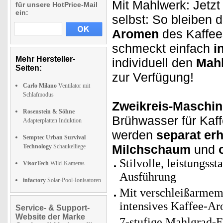
Mit Mahlwerk: Jetzt
für unsere HotPrice-Mail
ein:
selbst: So bleiben d
Aromen
des Kaffee
schmeckt einfach
i
Mehr Hersteller-
individuell den
Mahl
Seiten:
zur Verfügung!
Carlo Milano
Ventilator mit
Schlafmodus
Zweikreis-Maschi
Rosenstein & Söhne
Brühwasser für Kaf
Adapterplatten Induktion
werden
separat erhi
Semptec Urban Survival
Milchschaum
und
Technology
Schaukelliege
Stilvolle, leistungss
VisorTech
Wild-Kameras
Ausführung
infactory
Solar-Pool-Ionisatoren
Mit verschleißarmem 
intensives Kaffee-A
Service- & Support-
Website der Marke
7-stufige Mahlgrad-E