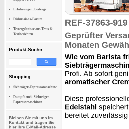
Erfahrungen, Beiträge
Diskussions-Forum
REF-37863-91
Testergebnisse aus Tests &
Geprüfter Versa
Testberichten
Monaten Gewähr
Produkt-Suche:
Wie vom Barista fr
Siebträgermaschi
Profi. Ab sofort ge
Shopping:
aromatischer Cre
Siebträger-Espressomaschine
Diese professionel
Dampfdruck-Siebträger-
Espressomaschinen
Edelstahl
speichert
bereitet zuverlässi
Bleiben Sie mit uns im
Kontakt und tragen Sie
hier Ihre E-Mail-Adresse