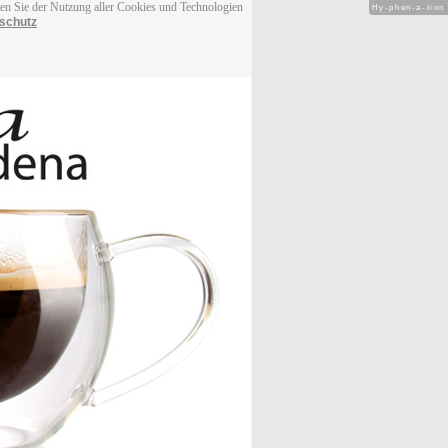
men Sie der Nutzung aller Cookies und Technologien
Hy-phen-a-tion
schutz