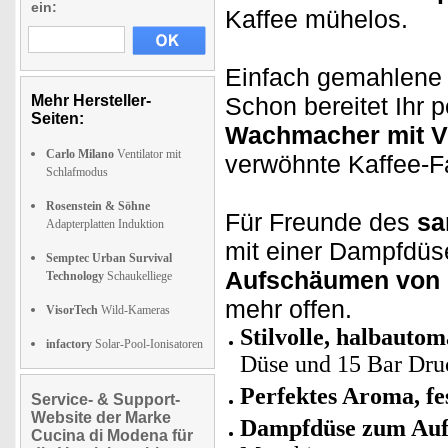
ein:
Kaffee mühelos.
Einfach gemahlene 
Mehr Hersteller-
Schon bereitet Ihr 
Seiten:
Wachmacher mit V
Carlo Milano
Ventilator mit
verwöhnte Kaffee-F
Schlafmodus
Rosenstein & Söhne
Für Freunde des
sa
Adapterplatten Induktion
mit einer Dampfdüs
Semptec Urban Survival
Aufschäumen von 
Technology
Schaukelliege
mehr offen.
VisorTech
Wild-Kameras
Stilvolle, halbauto
infactory
Solar-Pool-Ionisatoren
Düse und 15 Bar Dru
Perfektes Aroma, f
Service- & Support-
Website der Marke
Dampfdüse zum Auf
Cucina di Modena für