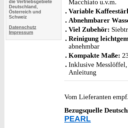
Macchiato u.v.m.
die Vertriebsgebiete
Deutschland,
Variable Kaffeestä
Österreich und
Schweiz
Abnehmbarer Wasser
Datenschutz
Viel Zubehör:
Siebtr
Impressum
Reinigung leichtge
abnehmbar
Kompakte Maße:
23
Inklusive Messlöffel
Anleitung
Vom Lieferanten emp
Bezugsquelle
Deutsch
PEARL