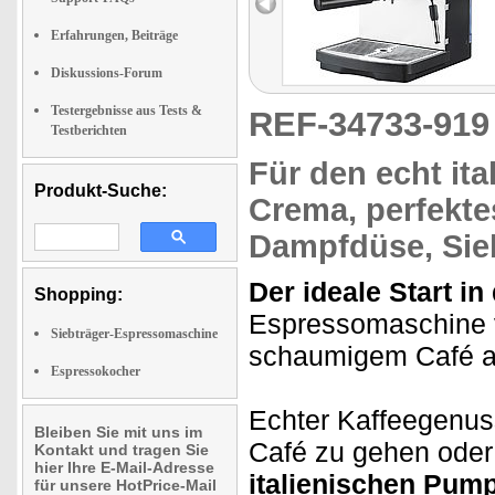
Erfahrungen, Beiträge
Diskussions-Forum
Testergebnisse aus Tests &
REF-34733-91
Testberichten
Für den
echt it
Produkt-Suche:
Crema, perfekt
Dampfdüse, Sieb
Der ideale Start in
Shopping:
Espressomaschine v
Siebträger-Espressomaschine
schaumigem Café a
Espressokocher
Echter Kaffeegenu
Bleiben Sie mit uns im
Café zu gehen oder d
Kontakt und tragen Sie
hier Ihre E-Mail-Adresse
italienischen Pum
für unsere HotPrice-Mail