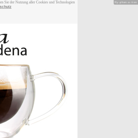
men Sie der Nutzung aller Cookies und Technologien
Hy-phen-a-tion
schutz