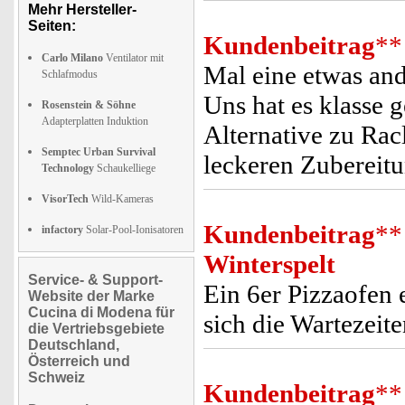
Mehr Hersteller-
Seiten:
Kundenbeitrag
**
Carlo Milano
Ventilator mit
Mal eine etwas and
Schlafmodus
Uns hat es klasse g
Rosenstein & Söhne
Adapterplatten Induktion
Alternative zu Rac
Semptec Urban Survival
leckeren Zubereit
Technology
Schaukelliege
VisorTech
Wild-Kameras
Kundenbeitrag
**
infactory
Solar-Pool-Ionisatoren
Winterspelt
Service- & Support-
Ein 6er Pizzaofen 
Website der Marke
Cucina di Modena für
sich die Wartezeit
die Vertriebsgebiete
Deutschland,
Österreich und
Schweiz
Kundenbeitrag
**