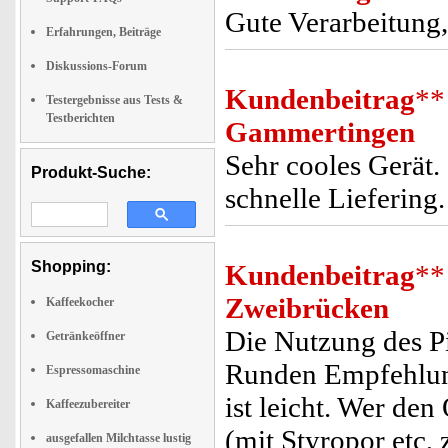
Gute Verarbeitung,
Erfahrungen, Beiträge
Diskussions-Forum
Kundenbeitrag
**
Testergebnisse aus Tests &
Testberichten
Gammertingen
Sehr cooles Gerät.
Produkt-Suche:
schnelle Liefering
Shopping:
Kundenbeitrag
**
Zweibrücken
Kaffeekocher
Die Nutzung des Pi
Getränkeöffner
Runden Empfehlung
Espressomaschine
ist leicht. Wer de
Kaffeezubereiter
(mit Styropor etc,
ausgefallen Milchtasse lustig