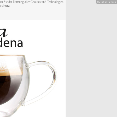
men Sie der Nutzung aller Cookies und Technologien
Hy-phen-a-tion
schutz