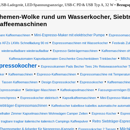
USB-Ladegerät, LED-Spannungsanzeige, USB-C PD & USB Typ A, 32 W •
Bezugsq
hemen-Wolke rund um Wasserkocher, Siebt
affeemaschinen
•
•
Mini-Espresso-Maker mit elektrischer Pumpe
are Kaffeemaschinen
Espressomasc
•
•
s KFZs LKWs Schnellladung 90 ml
Espressomaschinen mit Wasserkocher
Festivals Z
•
•
wiederaufladbare wiederaufladbar
Espresso-Siebträgermaschinen
Kaffeemaschinen o
•
Milch
Kaffeeautomaten Kapselautomaten Geschenke Geschenkideen Trinkbecher
pressokocher
•
Espressokannen Pads Becher Tees 24v Reisewasserkocher 
•
•
•
ker
Kaffeemaschinen
Espresso-Kaffeemaschinen
Espressomaschine mit Temperatur
•
•
•
Tassen Kaffeemaschinen
Design Espressokocher
Espressokocher
Kaffeemaschine
•
•
•
Espressomaker
Siebträger-Maschinen
Kaffeekapselmaschinen
Fassungsvermögen Ele
•
•
•
renchpress
Espressokocher elektrisch
Kapselkaffeemaschinen
Mini-Espresso-Make
•
iebträger-Espressomaschinen
Kaffeekocher kabellose kabellos automatische automat
•
•
elhalter Zimmer Kapselmaschinen Wohnwägen Camper Zelten
Espresso Kocher
Espre
•
Retro Siebträger-Espre
tragbare tragbar italienische italienisch Campings Kaffeepulver
•
•
Milch
Thermometer & Adapter für Nespresso-Kapseln
Espressokocher 2 Tassen