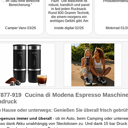
"... im Stau eine wirkliche
Fazit: "Die Maschine ist
Produktvorstell
Bereicherung."
robust, handlich und passt
in fast jeden Rucksack.
Rund 800 Gramm Technik,
die einem morgens ein
wohliges Gefühl gibt. Am
Ende bleibt ein sehr
Camper Vans 03/26
inside digital 02/26
Motorrad 01/2
persönliches Urteil: Diese
Espressomaschine ist kein
Spielzeug. Sie ist ein
Luxusgerät für Menschen,
die draußen sind und
trotzdem nicht verzichten
wollen."
7877-919
Cucina di Modena Espresso Maschin
hdruck
 Hause oder unterwegs: Genießen Sie überall frisch gebrü
egenuss immer und überall
- ob im Auto, beim Camping oder unterwegs
sso dank Akku unabhängig von Steckdosen zu. Und dank 15 bar Druck