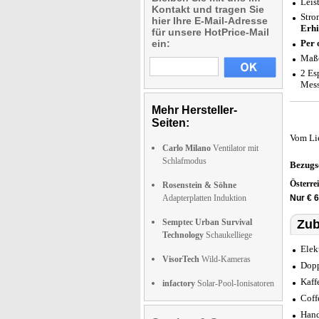
Leis
Kontakt und tragen Sie
Stro
hier Ihre E-Mail-Adresse
Erhi
für unsere HotPrice-Mail
ein:
Per 
Maße
2 Es
Mess
Mehr Hersteller-
Seiten:
Vom Li
Carlo Milano
Ventilator mit
Schlafmodus
Bezugs
Österre
Rosenstein & Söhne
Adapterplatten Induktion
Nur € 
Semptec Urban Survival
Zub
Technology
Schaukelliege
Elek
VisorTech
Wild-Kameras
Dopp
Kaff
infactory
Solar-Pool-Ionisatoren
Coff
Hand