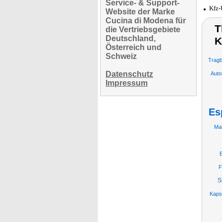
Service- & Support-
Kfz-
Website der Marke
Cucina di Modena für
T
die Vertriebsgebiete
Deutschland,
K
Österreich und
Schweiz
Tragb
Datenschutz
Auto
Impressum
Es
Ma
F
S
Kaps