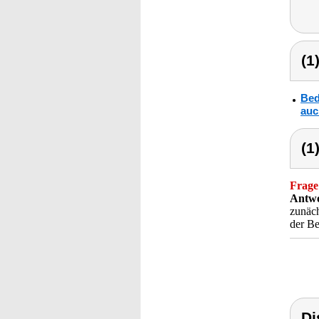
(1
Bed
auc
(1
Frage
Antwo
zunäch
der Be
Di