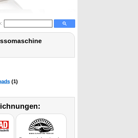
:
essomaschine
oads
(1)
eichnungen: