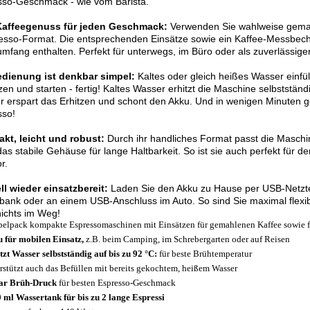
sso-Geschmack - wie vom Barista.
Kaffeegenuss für jeden Geschmack:
Verwenden Sie wahlweise gemah
sso-Format. Die entsprechenden Einsätze sowie ein Kaffee-Messbech
umfang enthalten. Perfekt für unterwegs, im Büro oder als zuverlässiger
edienung ist denkbar simpel:
Kaltes oder gleich heißes Wasser einfül
zen und starten - fertig! Kaltes Wasser erhitzt die Maschine selbststä
 erspart das Erhitzen und schont den Akku. Und in wenigen Minuten g
sso!
kt, leicht und robust:
Durch ihr handliches Format passt die Maschine
das stabile Gehäuse für lange Haltbarkeit. So ist sie auch perfekt für d
r.
l wieder einsatzbereit:
Laden Sie den Akku zu Hause per USB-Netzte
ank oder an einem USB-Anschluss im Auto. So sind Sie maximal flexi
nichts im Weg!
elpack kompakte Espressomaschinen mit Einsätzen für gemahlenen Kaffee sowie f
 für mobilen Einsatz,
z.B. beim Camping, im Schrebergarten oder auf Reisen
tzt Wasser selbstständig auf bis zu 92 °C:
für beste Brühtemperatur
rstützt auch das Befüllen mit bereits gekochtem, heißem Wasser
ar Brüh-Druck
für besten Espresso-Geschmack
 ml Wassertank für bis zu 2 lange Espressi