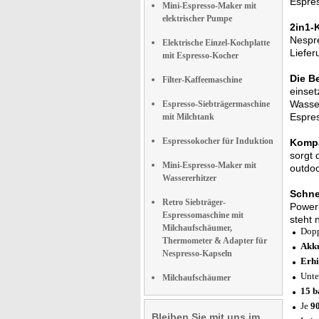
Espre
Mini-Espresso-Maker mit
elektrischer Pumpe
2in1-
Nespre
Elektrische Einzel-Kochplatte
Liefer
mit Espresso-Kocher
Die B
Filter-Kaffeemaschine
einset
Wasser
Espresso-Siebträgermaschine
Espre
mit Milchtank
Espressokocher für Induktion
Kompa
sorgt 
Mini-Espresso-Maker mit
outdoo
Wassererhitzer
Schnel
Retro Siebträger-
Powerb
Espressomaschine mit
steht 
Milchaufschäumer,
Dopp
Thermometer & Adapter für
Akku
Nespresso-Kapseln
Erhi
Unte
Milchaufschäumer
15 b
Je
90
Bleiben Sie mit uns im