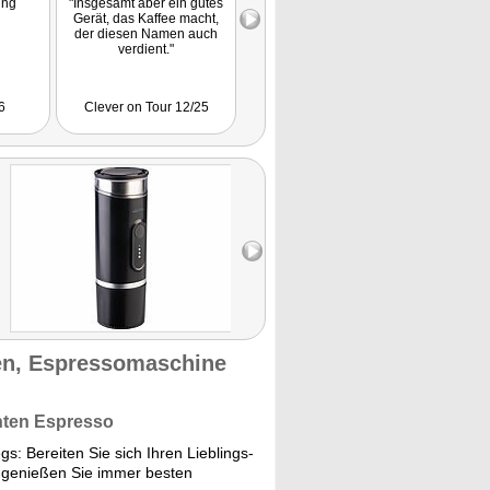
ung
"Insgesamt aber ein gutes
Produktvorstellung
Gerät, das Kaffee macht,
der diesen Namen auch
verdient."
6
Clever on Tour 12/25
GastroEcho 11/25
en, Espressomaschine
hten Espresso
: Bereiten Sie sich Ihren Lieblings-
 genießen Sie immer besten