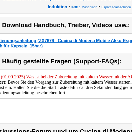
•
•
Induktion
Kaffee-Maschinen
Espressomaschinen 
) Download Handbuch, Treiber, Videos usw.:
ienungsanleitung (ZX7876 - Cucina di Modena Mobile Akku-Esp
h für Kapseln, 15bar)
) Häufig gestellte Fragen (Support-FAQs):
(01.09.2025) Was ist bei der Zubereitung mit kaltem Wasser mit der 
rt:
Bevor Sie den Vorgang zur Zubereitung mit kaltem Wasser starten,
st ein. Halten Sie die die Start-Taste dafür ca. drei Sekunden lang ged
dienungsanleitung beschrieben fort.
skussions-Forum rund um Cucina di Modena