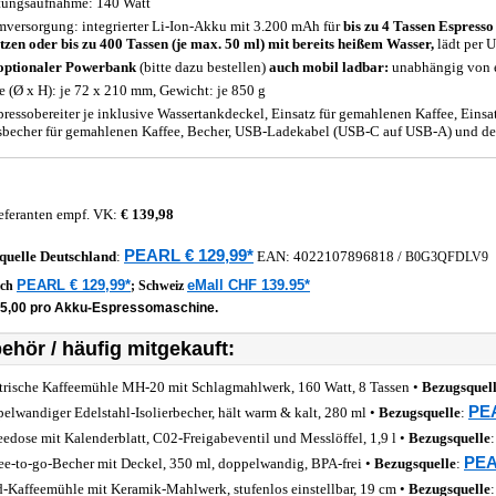
tungsaufnahme: 140 Watt
mversorgung: integrierter Li-Ion-Akku mit 3.200 mAh für
bis zu 4 Tassen Espresso
tzen oder bis zu 400 Tassen (je max. 50 ml) mit bereits heißem Wasser,
lädt per U
optionaler Powerbank
(bitte dazu bestellen)
auch mobil ladbar:
unabhängig von e
 (Ø x H): je 72 x 210 mm, Gewicht: je 850 g
pressobereiter je inklusive Wassertankdeckel, Einsatz für gemahlenen Kaffee, Einsatz
becher für gemahlenen Kaffee, Becher, USB-Ladekabel (USB-C auf USB-A) und de
eferanten empf. VK:
€ 139,98
PEARL € 129,99*
quelle
Deutschland
:
EAN:
4022107896818
/
B0G3QFDLV9
PEARL € 129,99*
eMall CHF 139.95*
ich
;
Schweiz
65,00 pro Akku-Espressomaschine.
ehör / häufig mitgekauft:
trische Kaffeemühle MH-20 mit Schlagmahlwerk, 160 Watt, 8 Tassen •
Bezugsquel
PEA
elwandiger Edelstahl-Isolierbecher, hält warm & kalt, 280 ml •
Bezugsquelle
:
eedose mit Kalenderblatt, C02-Freigabeventil und Messlöffel, 1,9 l •
Bezugsquelle
PEA
ee-to-go-Becher mit Deckel, 350 ml, doppelwandig, BPA-frei •
Bezugsquelle
:
-Kaffeemühle mit Keramik-Mahlwerk, stufenlos einstellbar, 19 cm •
Bezugsquelle