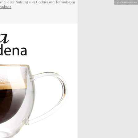
men Sie der Nutzung aller Cookies und Technologien
Hy-phen-a-tion
schutz