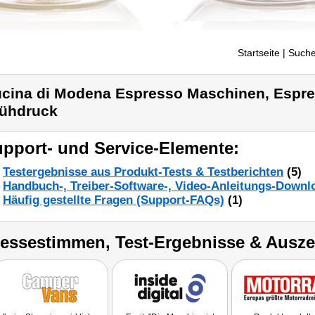
Startseite
| Suche
cina di Modena Espresso Maschinen, Espr
ühdruck
pport- und Service-Elemente:
Testergebnisse aus Produkt-Tests & Testberichten
(5)
Handbuch-, Treiber-Software-, Video-Anleitungs-Downl
Häufig gestellte Fragen (Support-FAQs)
(1)
ressestimmen, Test-Ergebnisse & Ausz