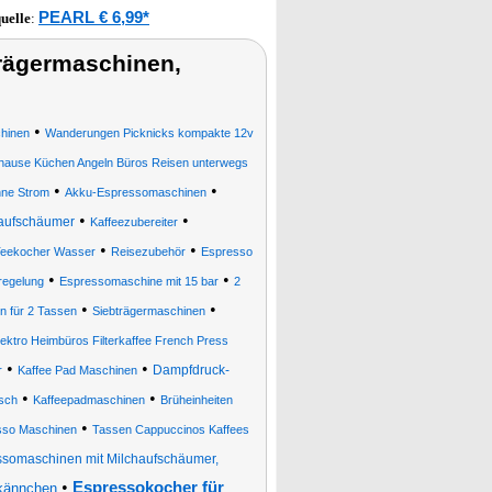
PEARL € 6,99*
uelle
:
rägermaschinen,
•
hinen
Wanderungen Picknicks kompakte 12v
uhause Küchen Angeln Büros Reisen unterwegs
•
•
hne Strom
Akku-Espressomaschinen
•
•
aufschäumer
Kaffeezubereiter
•
•
Teekocher Wasser
Reisezubehör
Espresso
•
•
regelung
Espressomaschine mit 15 bar
2
•
•
n für 2 Tassen
Siebträgermaschinen
ktro Heimbüros Filterkaffee French Press
•
•
Dampfdruck-
r
Kaffee Pad Maschinen
•
•
isch
Kaffeepadmaschinen
Brüheinheiten
•
sso Maschinen
Tassen Cappuccinos Kaffees
ssomaschinen mit Milchaufschäumer,
•
Espressokocher für
kännchen