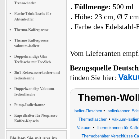
Trennwänden
Füllmenge:
500 ml
Flache Trinkflasche für
Höhe: 23 cm, Ø 7 c
Aktenkoffer
Farbe des Edelstahl-
Thermo-Kaffeepresse
Thermo-Kaffeepresse
vakuum-isoliert
Vom Lieferanten emp
Doppelwandige Glas-
Teeflasche mit Tee-Sieb
Bezugsquelle
Deutsch
2in1-Reisewasserkocher und
Vaku
finden Sie hier:
Isolierkanne
Doppelwandige Vakuum-
Themen-Wolk
Isolierflasche
Pump-Isolierkanne
•
Isolier-Flaschen
Isolierkannen Ede
Kapselhalter für Nespresso
•
Thermoflaschen
Vakuum-Isolier
Kaffee-Kapseln
•
Vakuum
Thermokannen für Kaffe
Thermobehälter Verschlüsse C
Bleiben Sie mit uns im