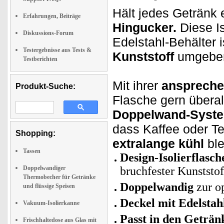
Hält jedes Getränk 
Erfahrungen, Beiträge
Hingucker.
Diese Is
Diskussions-Forum
Edelstahl-Behälter
Testergebnisse aus Tests &
Kunststoff
umgebe
Testberichten
Mit ihrer
anspreche
Produkt-Suche:
Flasche gern übera
Doppelwand-Syst
dass Kaffee oder T
Shopping:
extralange kühl
ble
Tassen
Design-Isolierflasch
Doppelwandiger
bruchfester Kunststo
Thermobecher für Getränke
Doppelwandig
zur o
und flüssige Speisen
Deckel mit Edelstah
Vakuum-Isolierkanne
Passt in den Geträn
Frischhaltedose aus Glas mit