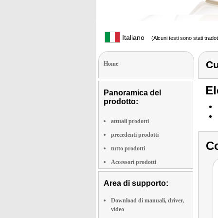
Italiano
(Alcuni testi sono stati trado
Cu
Home
El
Panoramica del
prodotto:
attuali prodotti
precedenti prodotti
Co
tutto prodotti
Accessori prodotti
Area di supporto:
Download di manuali, driver,
video