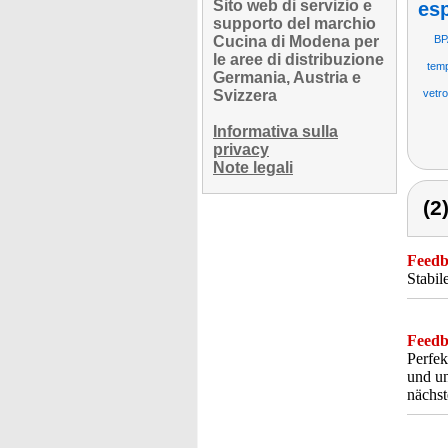
Sito web di servizio e
es
supporto del marchio
Cucina di Modena per
BP
le aree di distribuzione
temp
Germania, Austria e
Svizzera
vetr
Informativa sulla
privacy
Note legali
(2
Feedba
Stabil
Feedba
Perfek
und un
nächst