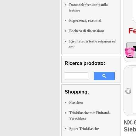
Domande frequenti sulla
hotline
Esperienza, riscontri
Fe
Bacheca di discussione
Risultati dei test e relazioni sui
test
Ricerca prodotto:
Shopping:
Flaschen
Trinkflasche mit Einhand-
Verschluss
NX-
Sie
Sport-Trinkflasche