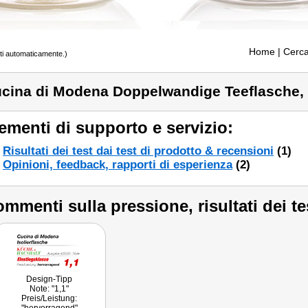
Home
| Cerca
tti automaticamente.)
cina di Modena Doppelwandige Teeflasche, 
ementi di supporto e servizio:
Risultati dei test dai test di prodotto & recensioni
(1)
Opinioni, feedback, rapporti di esperienza
(2)
mmenti sulla pressione, risultati dei te
Design-Tipp
Note: "1,1"
Preis/Leistung: