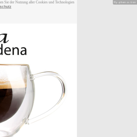
men Sie der Nutzung aller Cookies und Technologien
Hy-phen-a-tion
schutz