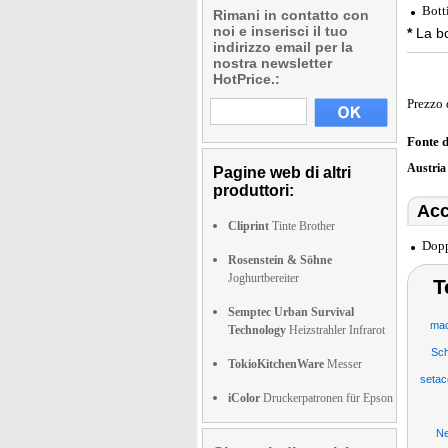
Botti
Rimani in contatto con
noi e inserisci il tuo
*
La bo
indirizzo email per la
nostra newsletter
HotPrice.:
Prezzo 
Fonte 
Austri
Pagine web di altri
produttori:
Acc
Cliprint
Tinte Brother
Dopp
Rosenstein & Söhne
Joghurtbereiter
T
Semptec Urban Survival
mac
Technology
Heizstrahler Infrarot
Sch
TokioKitchenWare
Messer
setacc
iColor
Druckerpatronen für Epson
Ne