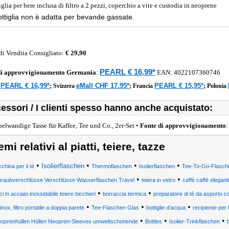
glia per bere inclusa di filtro a 2 pezzi, coperchio a vite e custodia in neoprene
ttiglia non è adatta per bevande gassate.
di Vendita Consigliato:
€ 29,90
PEARL € 16,99*
di approvvigionamento
Germania
:
EAN:
4022107360746
PEARL € 16,99*
eMall CHF 17.95*
PEARL € 15,95*
a
;
Svizzera
;
Francia
;
Polonia
essori / I clienti spesso hanno anche acquistato:
elwandige Tasse für Kaffee, Tee und Co., 2er-Set •
Fonte di approvvigionamento
emi relativi al piatti, teiere, tazze
•
•
•
•
Isolierflaschen
china per il tè
Thermoflaschen
Isolierflaschen
Tee-To-Go-Flasch
•
•
raubverschlüsse Verschlüsse Wasserflaschen Travel
teiera in vetro
caffè caffè eleganti
•
•
i in acciaio inossidabile teiere bicchieri
borraccia termica
preparatore di tè da asporto con
•
•
•
inox, filtro portatile a doppia parete
Tee-Flaschen Glas
bottiglie d'acqua
recipiente per
•
•
•
oprenhüllen Hüllen Neopren-Sleeves umweltschonende
Bottles
Isolier-Trinkflaschen