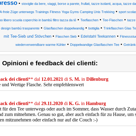
presso
•
stoviglie da bere, viaggi, borse a parete, frullati, tazze isolanti, acqua, tazze 
•
A-freie Züge unterwegs Trainings Fitness Yoga Gyms Camping Unis Trekking
sport scola
•
•
•
o libero scuola coperchio in bambù filtro tazza da tè
Teeflaschen
Tee-Flaschen
tazze 
•
•
•
o design bambù trasparente
Glasflaschen doppelwandig
bottiglia
Trinkflaschen Glas T
•
•
•
mit Tee-Sieb und Stövchen
Edelstahl Teekannen
Flaschen Sieb
Fitnessstu
•
•
wiederverwendbare warme Kühler
Doppelwandige Glasflaschen Tee
Getränk
) Opinioni e feedback dei clienti:
ck dei clienti
** dal
12.01.2021
di
S. M.
in
Dillenburg
e und Wertige Flasche. Sehr empfehlenswert
ck dei clienti
** dal
29.11.2020
di
K. G.
in
Hamburg
t für den Tee unterwegs oder auch im Sommer, dass Wasser durch Zutat
d zum mitnehmen. Genau so gut, aber auch einfach für zu Hause, um 
en mitzunehmen oder einfach nur auf die Couch :-)