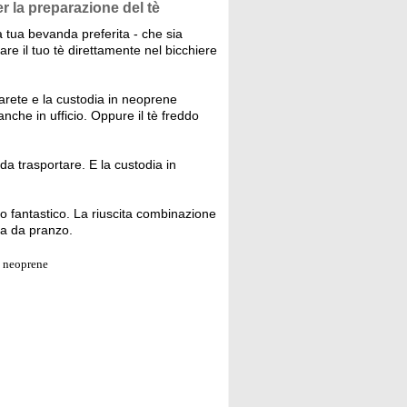
r la preparazione del tè
a tua bevanda preferita - che sia
are il tuo tè direttamente nel bicchiere
rete e la custodia in neoprene
nche in ufficio. Oppure il tè freddo
da trasportare. E la custodia in
o fantastico. La riuscita combinazione
la da pranzo.
n neoprene