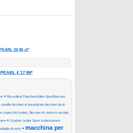
PEARL 20,90 zł*
PEARL € 17,99*
:
•
en
Borosilikat Flaschenhüllen Sportflaschen
 caraffe bicchieri in borosilicato bicchieri da tè
 coperchio isolato, filtro per tè, teiera in acciaio
•
 bere
Outdoor Isolier Sport Isolierkannen
macchina per
•
bottiglia di vetro