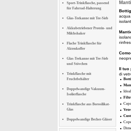
Manti
Sport-Trinkflasche, passend
für Fahrrad-Halterung
Bottig
acqua 
Glas-Teekanne mit Tee-Sieb
isolan
Akkubetriebener Protein- und
Manti
Milchshaker
isolan
rinfre
Flache Trinkflasche für
Aktenkoffer
Comod
neopre
Glas-Teekanne mit Tee-Sieb
und Stövchen
Il tuo
Trinkflasche mit
di vet
Bott
Fruchtbehälter
Mant
Doppelwandige Vakuum-
Ideal
Isolierflasche
Filt
Capa
Trinkflasche aus Borosilikat-
Glas
Vetr
Cust
Doppelwandige Becher-Gläser
Cope
Dime