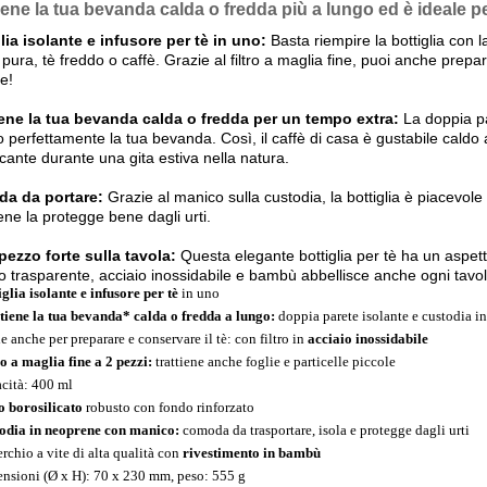
ene la tua bevanda calda o fredda più a lungo ed è ideale pe
lia isolante e infusore per tè in uno:
Basta riempire la bottiglia con l
pura, tè freddo o caffè. Grazie al filtro a maglia fine, puoi anche prepar
te!
ene la tua bevanda calda o fredda per un tempo extra:
La doppia pa
o perfettamente la tua bevanda. Così, il caffè di casa è gustabile caldo a
scante durante una gita estiva nella natura.
a da portare:
Grazie al manico sulla custodia, la bottiglia è piacevole 
ne la protegge bene dagli urti.
 pezzo forte sulla tavola:
Questa elegante bottiglia per tè ha un aspett
ro trasparente, acciaio inossidabile e bambù abbellisce anche ogni tavo
iglia isolante e infusore per tè
in uno
iene la tua bevanda* calda o fredda a lungo:
doppia parete isolante e custodia i
e anche per preparare e conservare il tè: con filtro in
acciaio inossidabile
ro a maglia fine a 2 pezzi:
trattiene anche foglie e particelle piccole
cità: 400 ml
o borosilicato
robusto con fondo rinforzato
odia in neoprene con manico:
comoda da trasportare, isola e protegge dagli urti
rchio a vite di alta qualità con
rivestimento in bambù
nsioni (Ø x H): 70 x 230 mm, peso: 555 g