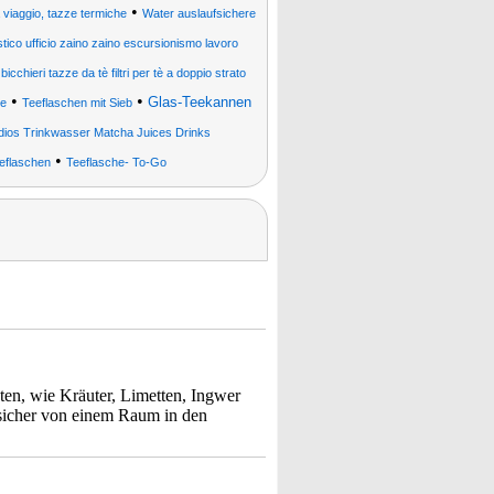
•
da viaggio, tazze termiche
Water auslaufsichere
stico ufficio zaino zaino escursionismo lavoro
bicchieri tazze da tè filtri per tè a doppio strato
•
•
Glas-Teekannen
ee
Teeflaschen mit Sieb
dios Trinkwasser Matcha Juices Drinks
•
eflaschen
Teeflasche- To-Go
en, wie Kräuter, Limetten, Ingwer
sicher von einem Raum in den