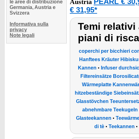
PEARL € 30,
Austria
le aree di distribuzione
Germania, Austria e
€ 31,95*
Svizzera
Temi relativi 
Informativa sulla
privacy
piani di ris
Note legali
coperchi per bicchieri con
Hanftees Kräuter Hibisk
Kannen
•
Infuser durchsi
Filtereinsätze Borosilica
Wärmeplatte Kannenwä
hitzebeständige Siebeinsät
Glasstövchen Teeunterset
abnehmbare Teekugeln 
Glasteekannen
•
Teewärmer
di tè
•
Teekannen
•