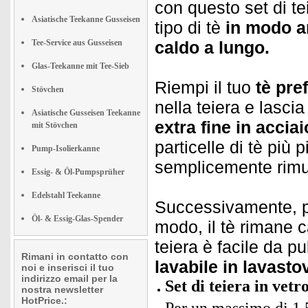
con questo set di te
Asiatische Teekanne Gusseisen
tipo di tè
in modo a
Tee-Service aus Gusseisen
caldo a lungo.
Glas-Teekanne mit Tee-Sieb
Riempi il tuo
tè pref
Stövchen
nella teiera e lascia
Asiatische Gusseisen Teekanne
extra fine in accia
mit Stövchen
particelle di tè più 
Pump-Isolierkanne
semplicemente rimuov
Essig- & Öl-Pumpsprüher
Edelstahl Teekanne
Successivamente, po
Öl- & Essig-Glas-Spender
modo, il tè rimane 
teiera è facile da pu
Rimani in contatto con
lavabile in lavastov
noi e inserisci il tuo
indirizzo email per la
Set di teiera in vetr
nostra newsletter
HotPrice.: