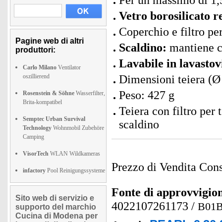
Per un massimo di 1,5 
Vetro borosilicato re
Coperchio e filtro per
Pagine web di altri
Scaldino:
mantiene ca
produttori:
Lavabile in lavastov
Carlo Milano
Ventilator
oszillierend
Dimensioni teiera (Ø 
Peso: 427 g
Rosenstein & Söhne
Wasserfilter,
Brita-kompatibel
Teiera con filtro per 
Semptec Urban Survival
scaldino
Technology
Wohnmobil Zubehöre
Camping
VisorTech
WLAN Wildkameras
Prezzo di Vendita Cons
infactory
Pool Reinigungssysteme
Fonte di approvvigi
Sito web di servizio e
4022107261173
/
B01
supporto del marchio
Cucina di Modena per