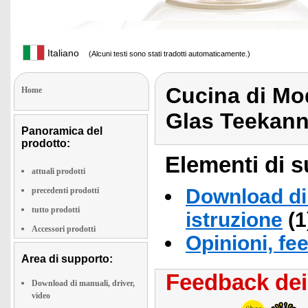
Italiano
(Alcuni testi sono stati tradotti automaticamente.)
Cucina di Mo
Home
Glas Teekann
Panoramica del
prodotto:
Elementi di s
attuali prodotti
Download di 
precedenti prodotti
tutto prodotti
istruzione
(1
Accessori prodotti
Opinioni, fe
Area di supporto:
Feedback dei 
Download di manuali, driver,
video