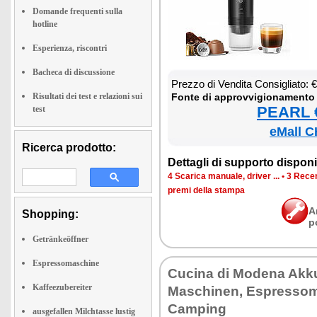
Domande frequenti sulla
hotline
Esperienza, riscontri
Bacheca di discussione
Prez­zo di Ven­di­ta Con­si­glia­to:
Risultati dei test e relazioni sui
Fon­te di ap­prov­vi­gio­na­men­to
PEARL €
test
eMall C
Ricerca prodotto:
Det­ta­gli di sup­por­to di­spo­ni­b
4 Sca­ri­ca ma­nua­le, dri­ver ...
•
3 Re­cen
pre­mi del­la stam­pa
A
Shopping:
p
Getränkeöffner
Espressomaschine
Cu­ci­na di Mo­de­na Ak­
Kaffeezubereiter
Ma­schi­nen, Espres­so­m
Cam­ping
ausgefallen Milchtasse lustig