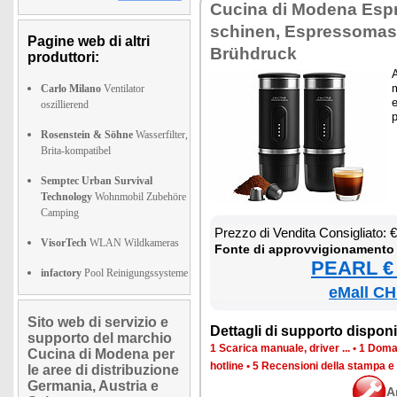
Cu­ci­na di Mo­de­na Esp
schi­nen, Espres­so­ma­s
Pagine web di altri
Brühdruck
produttori:
A
m
Carlo Milano
Ventilator
e
oszillierend
p
Rosenstein & Söhne
Wasserfilter,
Brita-kompatibel
Semptec Urban Survival
Technology
Wohnmobil Zubehöre
Camping
Prez­zo di Ven­di­ta Con­si­glia­to:
VisorTech
WLAN Wildkameras
Fon­te di ap­prov­vi­gio­na­men­to
PEARL € 
infactory
Pool Reinigungssysteme
eMall CH
Sito web di servizio e
Det­ta­gli di sup­por­to di­spo­ni­b
supporto del marchio
1 Sca­ri­ca ma­nua­le, dri­ver ...
•
1 Do­man
Cucina di Modena per
ho­tli­ne
•
5 Re­cen­sio­ni del­la stam­pa e
le aree di distribuzione
Germania, Austria e
A