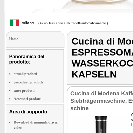
Italiano
(Alcuni testi sono stati tradotti automaticamente.)
Cucina di M
Home
ESPRESSOMA
Panoramica del
WASSERKOCH
prodotto:
KAPSELN
attuali prodotti
precedenti prodotti
tutto prodotti
Cu­ci­na di Mo­de­na Kaf­
Accessori prodotti
Sieb­träger­ma­schi­ne, 
schi­ne
Area di supporto:
G
v
Download di manuali, driver,
f
video