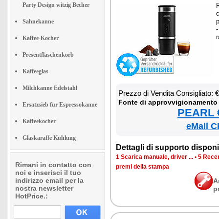
Party Design witzig Becher
R
c
p
Sahnekanne
-
r
Kaffee-Kocher
Presentflaschenkorb
Kaffeeglas
Milchkanne Edelstahl
Prez­zo di Ven­di­ta Con­si­glia­to:
Fon­te di ap­prov­vi­gio­na­men­to
Ersatzsieb für Espressokanne
PEARL €
Kaffeekocher
eMall C
Glaskaraffe Kühlung
Det­ta­gli di sup­por­to di­spo­ni­b
1 Sca­ri­ca ma­nua­le, dri­ver ...
•
5 Re­cen
Rimani in contatto con
pre­mi del­la stam­pa
noi e inserisci il tuo
indirizzo email per la
A
nostra newsletter
p
HotPrice.: