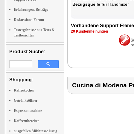
Be­zugs­quel­le für
Hand­mi­xer
Erfahrungen, Beiträge
Diskussions-Forum
Vor­han­de­ne Sup­port-Ele­me
Testergebnisse aus Tests &
20 Kun­den­mei­nun­gen
Testberichten
S
r
Produkt-Suche:
Shopping:
Cucina di Modena 
Kaffeekocher
Getränkeöffner
Espressomaschine
Kaffeezubereiter
ausgefallen Milchtasse lustig