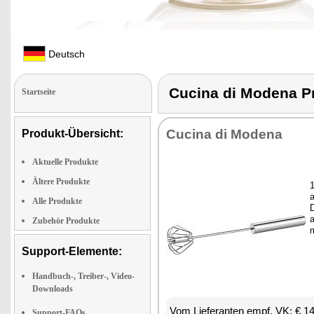
Deutsch
Cucina di Modena 
Startseite
Cu­ci­na di Mo­de­na
Produkt-Übersicht:
Aktuelle Produkte
Ältere Produkte
1
a
Alle Produkte
D
a
Zubehör Produkte
Support-Elemente:
Handbuch-, Treiber-, Video-
Downloads
Vom Lie­fe­ran­ten empf. VK: € 1
Support-FAQs