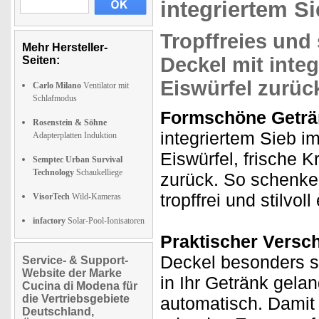
integriertem Sie
Tropffreies und
Mehr Hersteller-
Deckel mit
integ
Seiten:
Eiswürfel zurüc
Carlo Milano
Ventilator mit
Schlafmodus
Formschöne Geträn
Rosenstein & Söhne
integriertem Sieb i
Adapterplatten Induktion
Eiswürfel, frische K
Semptec Urban Survival
Technology
Schaukelliege
zurück. So schenke
tropffrei und stilvoll 
VisorTech
Wild-Kameras
infactory
Solar-Pool-Ionisatoren
Praktischer Versc
Deckel besonders si
Service- & Support-
Website der Marke
in Ihr Getränk gela
Cucina di Modena für
die Vertriebsgebiete
automatisch. Damit i
Deutschland,