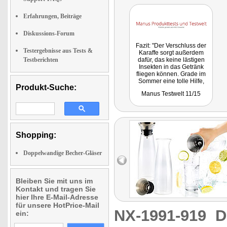
Erfahrungen, Beiträge
Diskussions-Forum
Fazit: "Der Verschluss der
Testergebnisse aus Tests &
Karaffe sorgt außerdem
Testberichten
dafür, das keine lästigen
Insekten in das Getränk
fliegen können. Grade im
Sommer eine tolle Hilfe,
Produkt-Suche:
somit kann sich keine
Manus Testwelt 11/15
Wespe darin verirren."
Shopping:
Doppelwandige Becher-Gläser
Bleiben Sie mit uns im
Kontakt und tragen Sie
hier Ihre E-Mail-Adresse
für unsere HotPrice-Mail
NX-1991-919
D
ein: