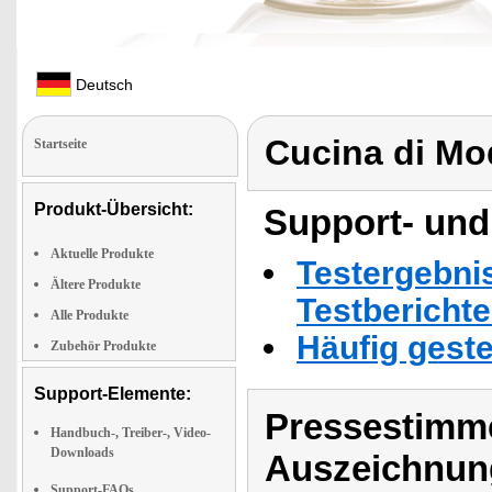
Deutsch
Cucina di M
Startseite
Produkt-Übersicht:
Support- und
Aktuelle Produkte
Testergebni
Ältere Produkte
Testbericht
Alle Produkte
Häufig geste
Zubehör Produkte
Support-Elemente:
Pressestimme
Handbuch-, Treiber-, Video-
Downloads
Auszeichnun
Support-FAQs