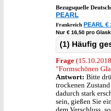
Bezugsquelle
Deutsch
PEARL
PEARL € 
Frankreich
Nur € 16,50 pro Glask
(1) Häufig ge
Frage
(15.10.2018)
"Formschönen Glas
Antwort:
Bitte dr
trockenen Zustand 
dadurch stark ersc
sein, gießen Sie e
dem Verschluss, so