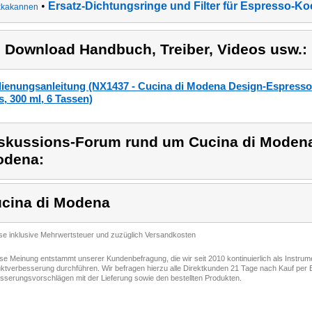
•
Ersatz-Dichtungsringe und Filter für Espresso-Ko
kakannen
) Download Handbuch, Treiber, Videos usw.:
ienungsanleitung (NX1437 - Cucina di Modena Design-Espressok
s, 300 ml, 6 Tassen)
skussions-Forum rund um Cucina di Modena
odena:
cina di Modena
ise inklusive Mehrwertsteuer und zuzüglich Versandkosten
ese Meinung entstammt unserer Kundenbefragung, die wir seit 2010 kontinuierlich als Instru
ktverbesserung durchführen. Wir befragen hierzu alle Direktkunden 21 Tage nach Kauf per E
sserungsvorschlägen mit der Lieferung sowie den bestellten Produkten.