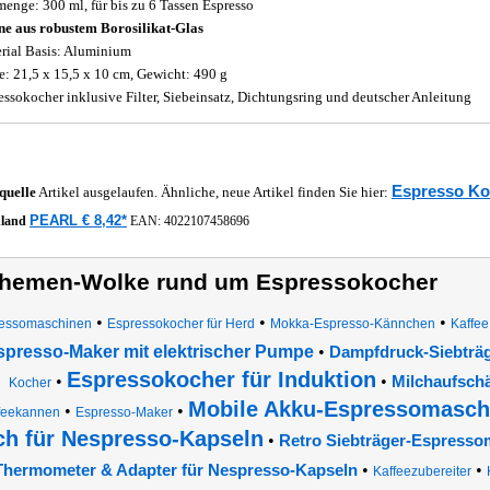
menge: 300 ml, für bis zu 6 Tassen Espresso
e aus robustem Borosilikat-Glas
rial Basis: Aluminium
: 21,5 x 15,5 x 10 cm, Gewicht: 490 g
essokocher inklusive Filter, Siebeinsatz, Dichtungsring und deutscher Anleitung
Espresso Ko
quelle
Artikel ausgelaufen. Ähnliche, neue Artikel finden Sie hier:
PEARL € 8,42*
hland
EAN:
4022107458696
hemen-Wolke rund um Espressokocher
•
•
•
essomaschinen
Espressokocher für Herd
Mokka-Espresso-Kännchen
Kaffee
spresso-Maker mit elektrischer Pumpe
•
Dampfdruck-Siebträ
Espressokocher für Induktion
•
•
Milchaufsch
Kocher
Mobile Akku-Espressomasch
•
•
feekannen
Espresso-Maker
ch für Nespresso-Kapseln
•
Retro Siebträger-Espresso
•
•
Thermometer & Adapter für Nespresso-Kapseln
Kaffeezubereiter