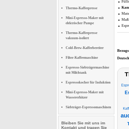
Füll
Kann
Thermo-Kaffeepresse
Mate
Mini-Espresso-Maker mit
Maße
elektrischer Pumpe
Espr
Thermo-Kaffeepresse
vakuum-isoliert
Cold-Brew-Kaffeebereiter
Bezugs
Filter-Kaffeemaschine
Deutsc
Espresso-Siebträgermaschine
mit Milchtank
T
Espressokocher für Induktion
Espr
Mini-Espresso-Maker mit
E
Wassererhitzer
Siebträger-Espressomaschinen
Kaf
au
Bleiben Sie mit uns im
Kontakt und tragen Sie