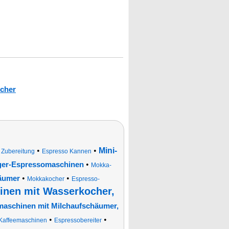
cher
•
•
Mini-
 Zubereitung
Espresso Kannen
•
ger-Espressomaschinen
Mokka-
•
•
äumer
Mokkakocher
Espresso-
inen mit Wasserkocher,
maschinen mit Milchaufschäumer,
•
•
Kaffeemaschinen
Espressobereiter