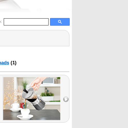
:
oads
(1)