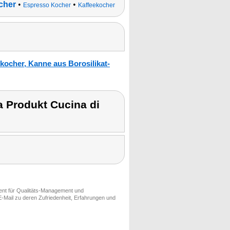
cher
•
•
Espresso Kocher
Kaffeekocher
ocher, Kanne aus Borosilikat-
 Produkt Cucina di
ment für Qualitäts-Management und
-Mail zu deren Zufriedenheit, Erfahrungen und