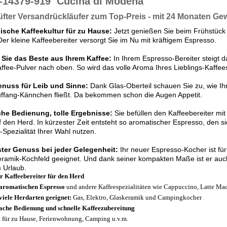
-14379-919
Cucina di Modena
fter Versandrückläufer zum Top-Preis - mit 24 Monaten Ge
nische Kaffeekultur für zu Hause:
Jetzt genießen Sie beim Frühstüc
 Der kleine Kaffeebereiter versorgt Sie im Nu mit kräftigem Espresso.
 Sie das Beste aus Ihrem Kaffee:
In Ihrem Espresso-Bereiter steigt 
ffee-Pulver nach oben. So wird das volle Aroma Ihres Lieblings-Kaffees
enuss für Leib und Sinne:
Dank Glas-Oberteil schauen Sie zu, wie Ihr
ffang-Kännchen fließt. Da bekommen schon die Augen Appetit.
che Bedienung, tolle Ergebnisse:
Sie befüllen den Kaffeebereiter mi
f den Herd. In kürzester Zeit entsteht so aromatischer Espresso, den si
-Spezialität Ihrer Wahl nutzen.
ter Genuss bei jeder Gelegenheit:
Ihr neuer Espresso-Kocher ist für
ramik-Kochfeld geeignet. Und dank seiner kompakten Maße ist er auc
 Urlaub.
r Kaffeebereiter für den Herd
aromatischen Espresso
und andere Kaffeespezialitäten wie Cappuccino, Latte Mac
viele Herdarten geeignet:
Gas, Elektro, Glaskeramik und Campingkocher
ache Bedienung und schnelle Kaffeezubereitung
l für zu Hause, Ferienwohnung, Camping u.v.m.