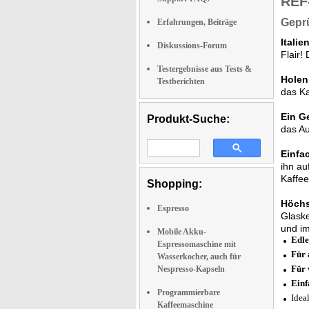
REF
Geprü
Erfahrungen, Beiträge
Italie
Diskussions-Forum
Flair!
Testergebnisse aus Tests &
Holen
Testberichten
das Ka
Ein G
Produkt-Suche:
das Au
Einfa
ihn au
Kaffee
Shopping:
Höchs
Espresso
Glaske
und im
Mobile Akku-
Edle
Espressomaschine mit
Für 
Wasserkocher, auch für
Für 
Nespresso-Kapseln
Einf
Programmierbare
Idea
Kaffeemaschine