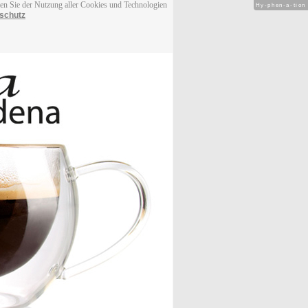
men Sie der Nutzung aller Cookies und Technologien
Hy-phen-a-tion
schutz