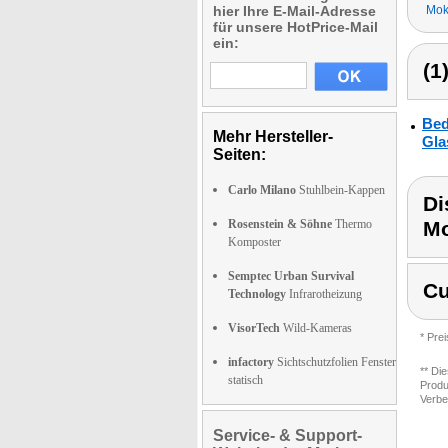
hier Ihre E-Mail-Adresse
Mok
für unsere HotPrice-Mail
ein:
(1
Bed
Mehr Hersteller-
Gla
Seiten:
Carlo Milano
Stuhlbein-Kappen
Di
Rosenstein & Söhne
Thermo
M
Komposter
Semptec Urban Survival
Cu
Technology
Infrarotheizung
VisorTech
Wild-Kameras
* Pre
infactory
Sichtschutzfolien Fenster
** Di
statisch
Produ
Verbe
Service- & Support-