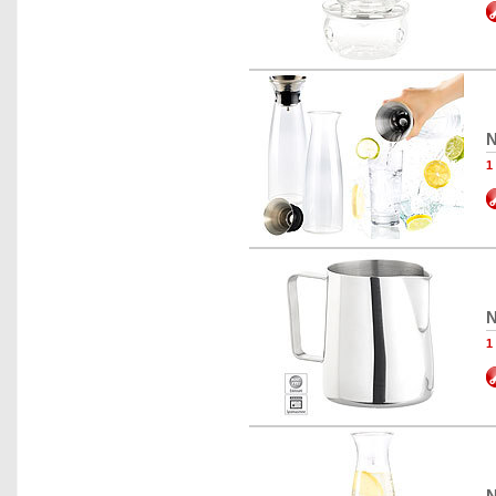
N
1
N
1
N