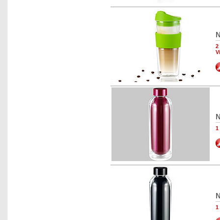
N
2
V
N
1
N
1