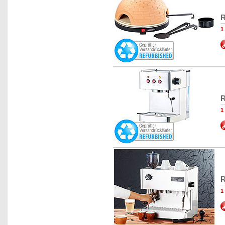
R
1
R
1
R
1