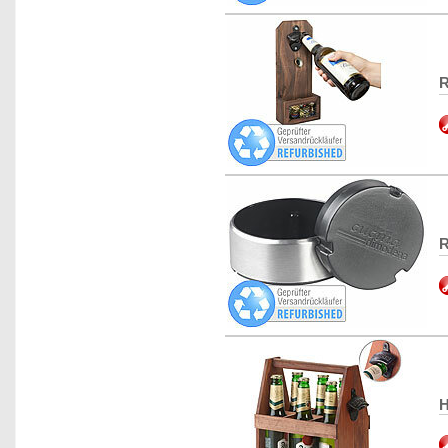
R
R
H