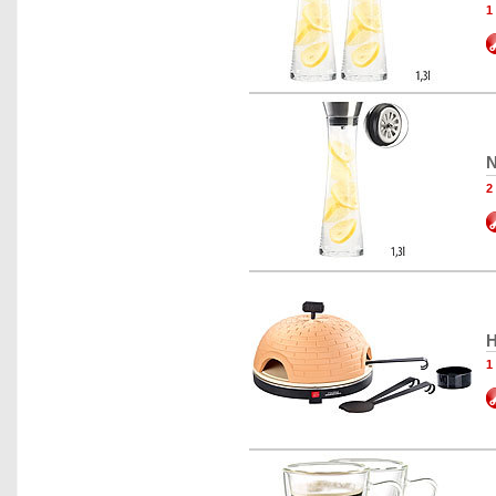
1
N
2
H
1