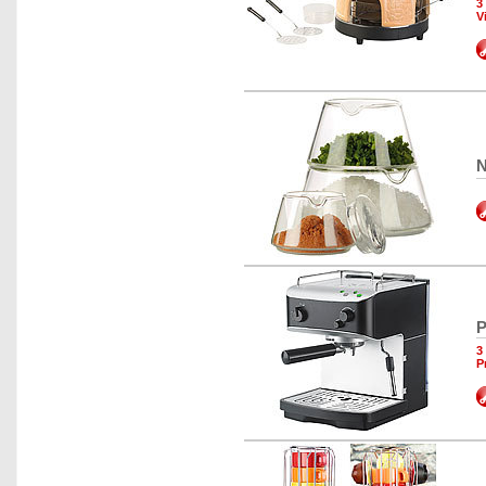
3
V
N
P
3
P