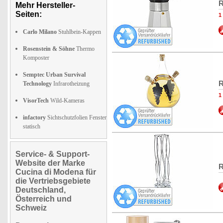
R
Mehr Hersteller-
Seiten:
1
Carlo Milano
Stuhlbein-Kappen
Rosenstein & Söhne
Thermo
Komposter
Semptec Urban Survival
R
Technology
Infrarotheizung
1
VisorTech
Wild-Kameras
infactory
Sichtschutzfolien Fenster
statisch
Service- & Support-
Website der Marke
R
Cucina di Modena für
die Vertriebsgebiete
Deutschland,
Österreich und
Schweiz