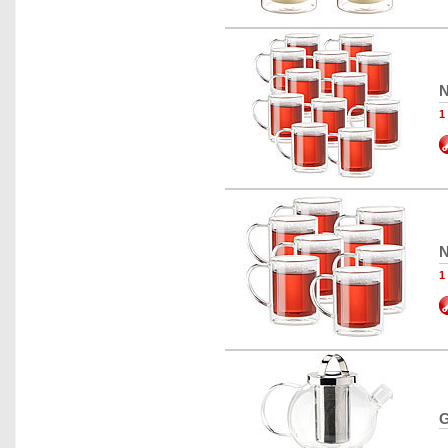
N
1
N
1
G