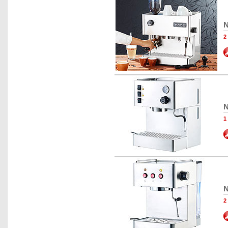
N
2
N
1
N
2