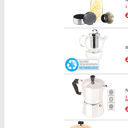
1
R
N
1
P