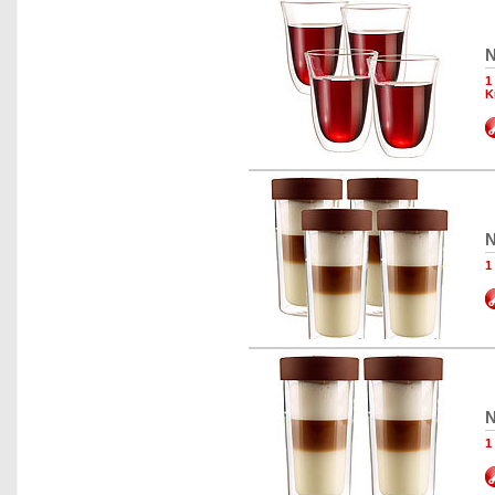
N
1
K
N
1
N
1