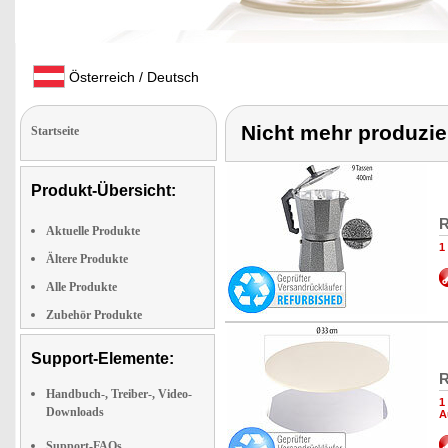
Österreich / Deutsch
Nicht mehr produzie
Startseite
Produkt-Übersicht:
R
Aktuelle Produkte
1
Ältere Produkte
Alle Produkte
Zubehör Produkte
Support-Elemente:
R
Handbuch-, Treiber-, Video-
1
Downloads
A
Support-FAQs