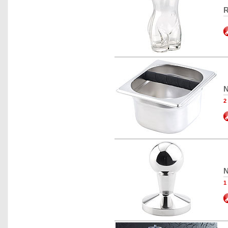
R
N
2
N
1