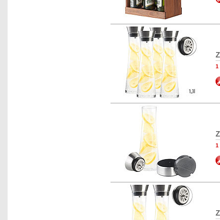
Z
1
Z
1
Z