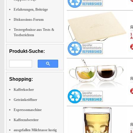
Erfahrungen, Beiträge
Diskussions-Forum
R
Testergebnisse aus Tests &
1
Testberichten
A
Produkt-Suche:
R
Shopping:
Kaffeekocher
Getränkeöffner
Espressomaschine
Kaffeezubereiter
R
ausgefallen Milchtasse lustig
1