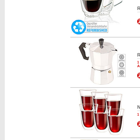
R
R
1
A
N
1