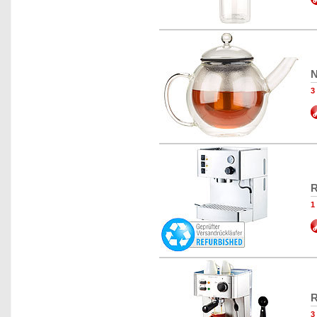
N
3
R
1
R
3