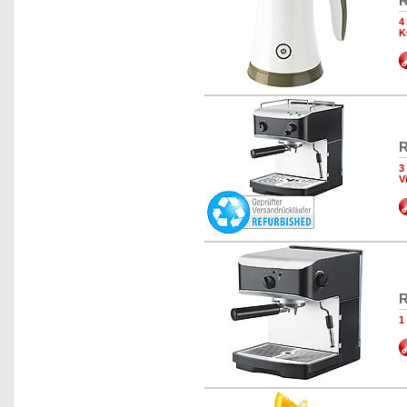
R
4
K
R
3
V
R
1