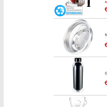
A
N
G