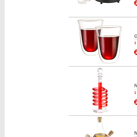
G
1
N
1
N