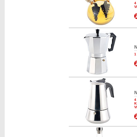
4
V
N
1
N
4
K
V