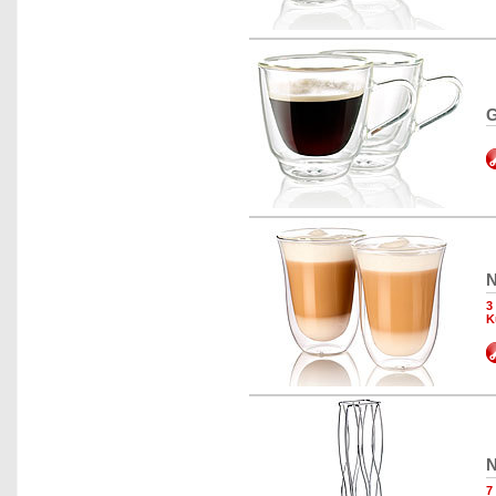
G
N
3
K
N
7