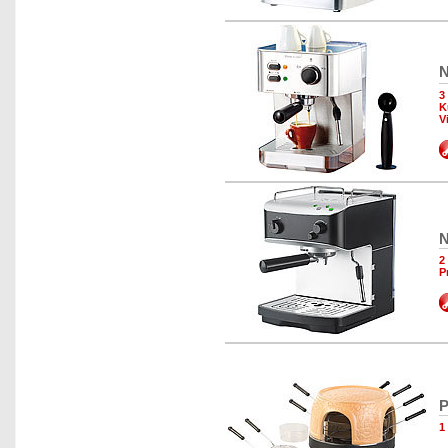
N
3
K
V
N
2
P
P
1