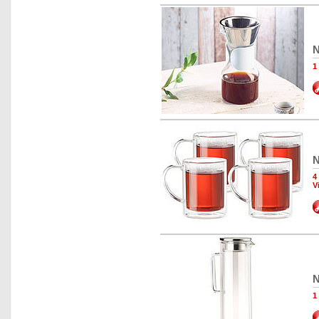
N
1
N
4
V
N
1