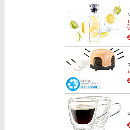
N
3
K
V
R
1
G