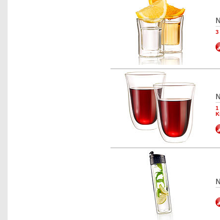
N
3
N
1
K
N