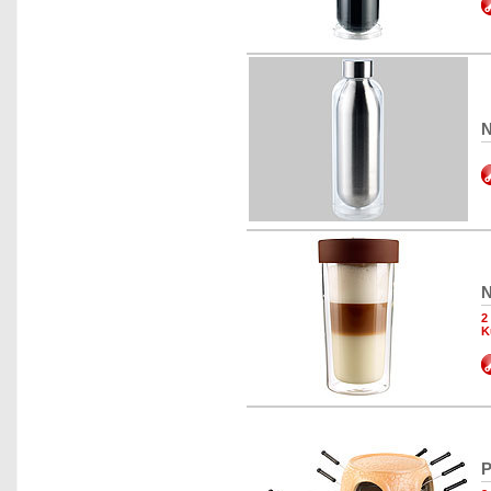
N
N
2
K
P