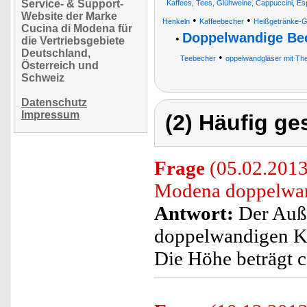
Service- & Support-
Kaffees, Tees, Glühweine, Cappuccini, Es
Website der Marke
•
•
Henkeln
Kaffeebecher
Heißgetränke-G
Cucina di Modena für
Doppelwandige Be
•
die Vertriebsgebiete
Deutschland,
•
Teebecher
oppelwandgläser mit Th
Österreich und
Schweiz
Datenschutz
Impressum
(2) Häufig ge
Frage
(05.02.2013
Modena doppelwan
Antwort:
Der Auß
doppelwandigen Ka
Die Höhe beträgt 