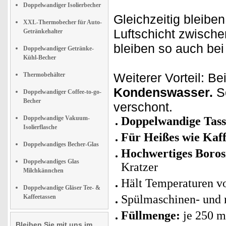
Doppelwandiger Isolierbecher
Gleichzeitig bleibe
XXL-Thermobecher für Auto-
Luftschicht zwische
Getränkehalter
bleiben so auch be
Doppelwandiger Getränke-
Kühl-Becher
Weiterer Vorteil: Be
Thermobehälter
Kondenswasser.
So
Doppelwandiger Coffee-to-go-
Becher
verschont.
Doppelwandige Vakuum-
Doppelwandige Tass
Isolierflasche
Für Heißes wie Kaff
Doppelwandiges Becher-Glas
Hochwertiges Borosi
Doppelwandiges Glas
Kratzer
Milchkännchen
Hält Temperaturen 
Doppelwandige Gläser Tee- &
Spülmaschinen- und 
Kaffeetassen
Füllmenge:
je 250 m
Bleiben Sie mit uns im