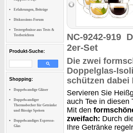
Erfahrungen, Beiträge
Diskussions-Forum
Testergebnisse aus Tests &
NC-9242-919
D
Testberichten
2er-Set
Produkt-Suche:
Die zwei formsc
Doppelglas-Isol
schützen
dabei 
Shopping:
Doppelwandige Gläser
Servieren Sie Heiß
auch Tee in diesen
Doppelwandiger
Thermobecher für Getränke
Mit den
formschön
und flüssige Speisen
zweifach:
Durch di
Doppelwandiges Espresso-
Ihre Getränke regel
Glas