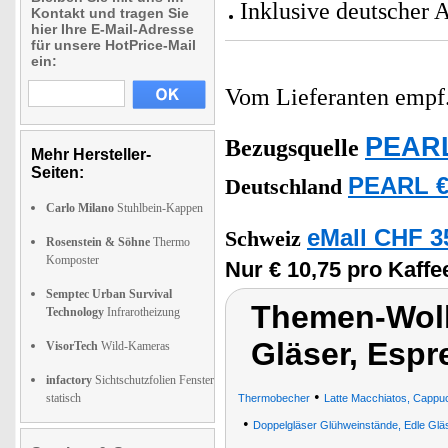
Inklusive deutscher 
Kontakt und tragen Sie
hier Ihre E-Mail-Adresse
für unsere HotPrice-Mail
ein:
Vom Lieferanten emp
PEARL
Bezugsquelle
Mehr Hersteller-
Seiten:
PEARL €
Deutschland
Carlo Milano
Stuhlbein-Kappen
eMall CHF 3
Schweiz
Rosenstein & Söhne
Thermo
Komposter
Nur € 10,75 pro Kaffe
Semptec Urban Survival
Themen-Wolk
Technology
Infrarotheizung
Gläser, Espr
VisorTech
Wild-Kameras
infactory
Sichtschutzfolien Fenster
•
statisch
Thermobecher
Latte Macchiatos, Cappuc
•
Doppelgläser Glühweinstände, Edle Gläs