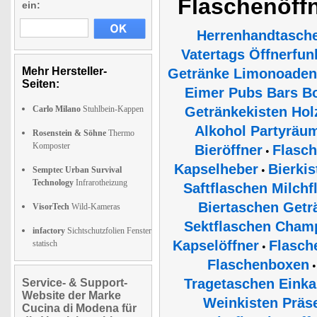
Flaschenöff
ein:
Herrenhandtasch
Vatertags Öffnerfun
Mehr Hersteller-
Getränke Limonoaden 
Seiten:
Eimer Pubs Bars Bo
Carlo Milano
Stuhlbein-Kappen
Getränkekisten Hol
Alkohol Partyräu
Rosenstein & Söhne
Thermo
Komposter
Bieröffner
Flasch
•
Kapselheber
Bierki
•
Semptec Urban Survival
Technology
Infrarotheizung
Saftflaschen Milch
Biertaschen Getr
VisorTech
Wild-Kameras
Sektflaschen Champ
infactory
Sichtschutzfolien Fenster
Kapselöffner
Flasch
statisch
•
Flaschenboxen
Tragetaschen Einka
Service- & Support-
Website der Marke
Weinkisten Präs
Cucina di Modena für