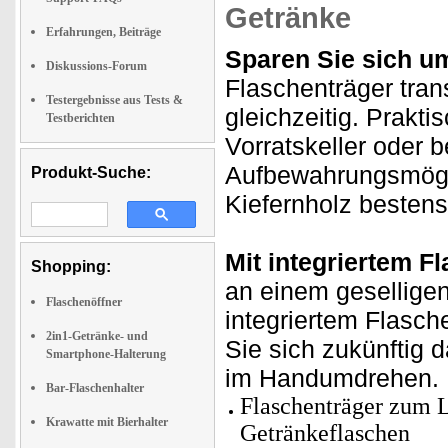
Getränke
Erfahrungen, Beiträge
Sparen Sie sich u
Diskussions-Forum
Flaschenträger tran
Testergebnisse aus Tests &
gleichzeitig. Prakt
Testberichten
Vorratskeller oder 
Aufbewahrungsmögli
Produkt-Suche:
Kiefernholz bestens
Mit integriertem F
Shopping:
an einem gesellige
Flaschenöffner
integriertem Flasch
2in1-Getränke- und
Sie sich zukünftig 
Smartphone-Halterung
im Handumdrehen.
Bar-Flaschenhalter
Flaschenträger zum L
Krawatte mit Bierhalter
Getränkeflaschen