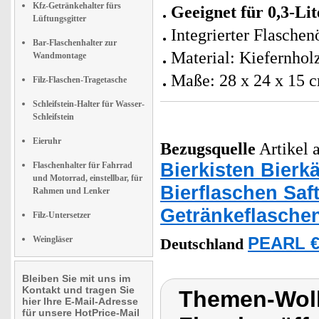
Kfz-Getränkehalter fürs
Geeignet für 0,3-Li
Lüftungsgitter
Integrierter Flaschenö
Bar-Flaschenhalter zur
Material: Kiefernhol
Wandmontage
Maße: 28 x 24 x 15 
Filz-Flaschen-Tragetasche
Schleifstein-Halter für Wasser-
Schleifstein
Eieruhr
Bezugsquelle
Artikel a
Bierkisten Bierk
Flaschenhalter für Fahrrad
und Motorrad, einstellbar, für
Bierflaschen Saf
Rahmen und Lenker
Getränkeflasche
Filz-Untersetzer
Weingläser
PEARL €
Deutschland
Bleiben Sie mit uns im
Kontakt und tragen Sie
Themen-Wolk
hier Ihre E-Mail-Adresse
für unsere HotPrice-Mail