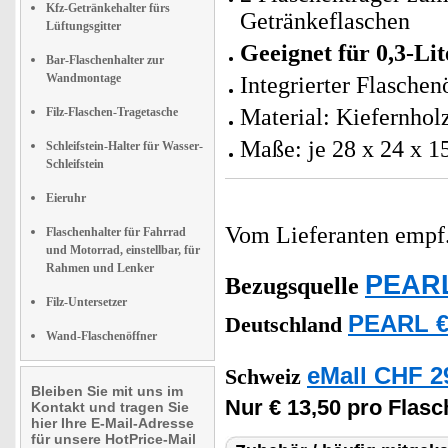
Kfz-Getränkehalter fürs
Getränkeflaschen
Lüftungsgitter
Geeignet für 0,3-Li
Bar-Flaschenhalter zur
Wandmontage
Integrierter Flaschenö
Material: Kiefernhol
Filz-Flaschen-Tragetasche
Maße: je 28 x 24 x 1
Schleifstein-Halter für Wasser-
Schleifstein
Eieruhr
Vom Lieferanten emp
Flaschenhalter für Fahrrad
und Motorrad, einstellbar, für
Rahmen und Lenker
PEARL
Bezugsquelle
Filz-Untersetzer
PEARL €
Deutschland
Wand-Flaschenöffner
eMall CHF 2
Schweiz
Bleiben Sie mit uns im
Nur € 13,50 pro Flasc
Kontakt und tragen Sie
hier Ihre E-Mail-Adresse
für unsere HotPrice-Mail