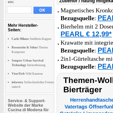
Zubehör / häufig mitgeka
ein:
Magnetisches Kronko
PEAR
Bezugsquelle
:
Mehr Hersteller-
Bierhelm mit 2 Dose
Seiten:
PEARL € 12,99*
Carlo Milano
Stuhlbein-Kappen
Krawatte mit integrie
Rosenstein & Söhne
Thermo
PEAR
Bezugsquelle
:
Komposter
2in1-Gürteltasche mi
Semptec Urban Survival
PEAR
Technology
Infrarotheizung
Bezugsquelle
:
VisorTech
Wild-Kameras
Themen-Wolk
infactory
Sichtschutzfolien Fenster
statisch
Bierträger
Herrenhandtasch
Service- & Support-
Website der Marke
Vatertags Öffnerfun
Cucina di Modena für