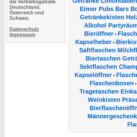
Getränke Limonoaden 
die Vertriebsgebiete
Deutschland,
Eimer Pubs Bars Bo
Österreich und
Getränkekisten Hol
Schweiz
Alkohol Partyräu
Datenschutz
Bieröffner
Flasch
•
Impressum
Kapselheber
Bierki
•
Saftflaschen Milch
Biertaschen Getr
Sektflaschen Champ
Kapselöffner
Flasch
•
Flaschenboxen
Tragetaschen Einka
Weinkisten Präs
Bierflaschenöff
Männergeschenke
Fla