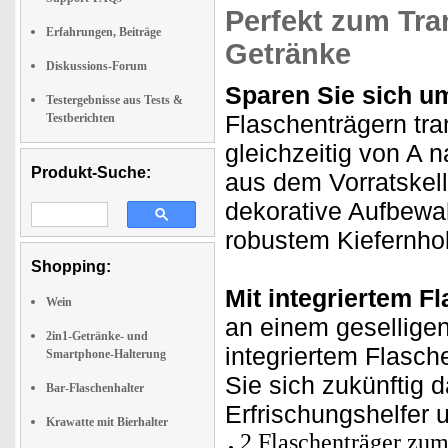
Perfekt zum Tra
Erfahrungen, Beiträge
Getränke
Diskussions-Forum
Sparen Sie sich u
Testergebnisse aus Tests &
Flaschenträgern tra
Testberichten
gleichzeitig von A 
Produkt-Suche:
aus dem Vorratskell
dekorative Aufbewah
robustem Kiefernhol
Shopping:
Mit integriertem F
Wein
an einem gesellige
2in1-Getränke- und
integriertem Flasch
Smartphone-Halterung
Sie sich zukünftig 
Bar-Flaschenhalter
Erfrischungshelfer
Krawatte mit Bierhalter
2 Flaschenträger zum