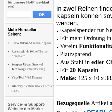
für unsere HotPrice-Mail
ein:
In zwei Reihen fin
Kapseln können so
werden.
Kapselspender für N
Mehr Hersteller-
Seiten:
Für mehr Ordnung in
Carlo Milano
Stuhlbein-Kappen
Vereint
Funktionalit
Rosenstein & Söhne
Thermo
Platzsparend
Komposter
Aus Stahl in
edler C
Semptec Urban Survival
Für
20 Kapseln
Technology
Infrarotheizung
Maße:
125 x 10 x 3
VisorTech
Wild-Kameras
infactory
Sichtschutzfolien Fenster
statisch
Bezugsquelle
Artikel 
Service- & Support-
Website der Marke