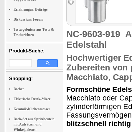
Erfahrungen, Beiträge
Diskussions-Forum
Testergebnisse aus Tests &
NC-9603-919
A
Testberichten
Edelstahl
Produkt-Suche:
Hochwertiger Ed
Zubereiten von
Macchiato, Capp
Shopping:
Formschöne Edels
Becher
Macchiato oder Ca
Elektrische Drink-Mixer
zylinderförmigen Ed
Keramik-Küchenmesser
Fassungsvermögen v
Back-Set aus Spritzbeuteln
blitzschnell richti
mit Aufsätzen und
Winkelpaletten