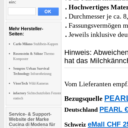
ein:
Hochwertiges Mater
Durchmesser je ca. 8,
Fassungsvermögen ma
Mehr Hersteller-
Jeweils inklusive de
Seiten:
Carlo Milano
Stuhlbein-Kappen
Hinweis: Abweichen
Rosenstein & Söhne
Thermo
hat das Milchkännch
Komposter
Semptec Urban Survival
Technology
Infrarotheizung
Vom Lieferanten emp
VisorTech
Wild-Kameras
infactory
Sichtschutzfolien Fenster
PEARL
Bezugsquelle
statisch
PEARL €
Deutschland
Service- & Support-
Website der Marke
eMall CHF 2
Schweiz
Cucina di Modena für