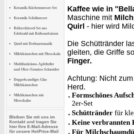
Kaffee wie in "Bella
Keramik-Küchenmesser-Set
Maschine mit
Milc
Keramik-Schälmesser
Quirl
- hier wird Mi
Rührschüssel-Set aus
Edelstahl mit Reibeaufsätzen
Die Schüttränder l
Quirl mit Drehautomatik
gleiten, die Griffe
Milchkännchen mit Messskala
Finger.
Multifunktions-Apfelteiler
und Obst-/Gemüse-Schneider
Achtung: Nicht zum 
Doppelwandiges Glas
Herd.
Milchkännchen
Formschönes Aufs
Milchkännchen mit
Messskalas
2er-Set
Schüttränder
für kl
Bleiben Sie mit uns im
Keine verbrannten 
Kontakt und tragen Sie
hier Ihre E-Mail-Adresse
Für Milchschaumd
für unsere HotPrice-Mail