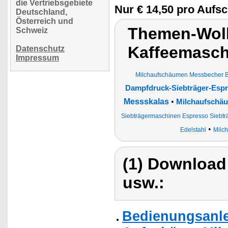
die Vertriebsgebiete
Nur € 14,50 pro Auf
Deutschland,
Österreich und
Themen-Wolk
Schweiz
Kaffeemasch
Datenschutz
Impressum
Milchaufschäumen Messbecher 
Dampfdruck-Siebträger-Esp
Messskalas
•
Milchaufschä
Siebträgermaschinen Espresso Siebt
•
Edelstahl
Milc
(1) Download
usw.:
Bedienungsanle