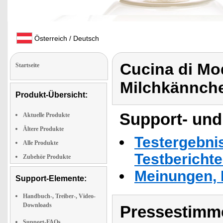
Österreich / Deutsch
Cucina di Mo
Startseite
Milchkännche
Produkt-Übersicht:
Support- und
Aktuelle Produkte
Ältere Produkte
Testergebni
Alle Produkte
Testbericht
Zubehör Produkte
Meinungen, 
Support-Elemente:
Handbuch-, Treiber-, Video-
Downloads
Pressestimme
Support-FAQs