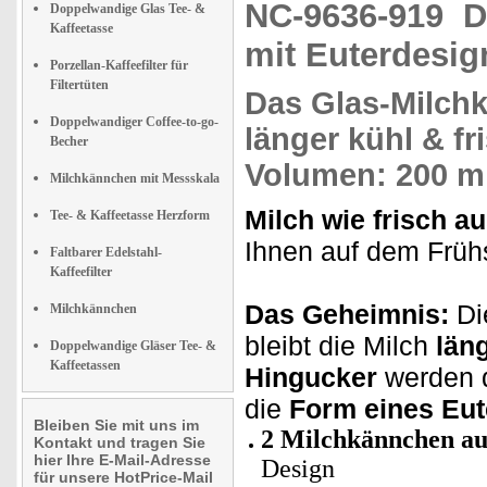
NC-9636-919
D
Doppelwandige Glas Tee- &
Kaffeetasse
mit Euterdesig
Porzellan-Kaffeefilter für
Filtertüten
Das
Glas-Milch
Doppelwandiger Coffee-to-go-
länger kühl & fr
Becher
Volumen: 200 ml
Milchkännchen mit Messskala
Milch wie frisch a
Tee- & Kaffeetasse Herzform
Ihnen auf dem Frühs
Faltbarer Edelstahl-
Kaffeefilter
Das Geheimnis:
Di
Milchkännchen
bleibt die Milch
län
Doppelwandige Gläser Tee- &
Kaffeetassen
Hingucker
werden d
die
Form eines Eut
Bleiben Sie mit uns im
2
Milchkännchen au
Kontakt und tragen Sie
hier Ihre E-Mail-Adresse
Design
für unsere HotPrice-Mail