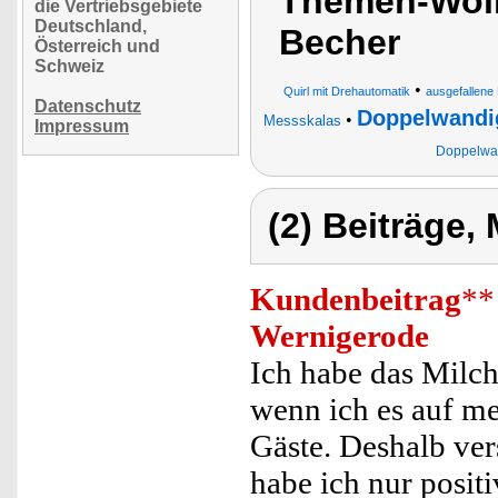
Themen-Wolk
die Vertriebsgebiete
Deutschland,
Becher
Österreich und
Schweiz
•
Quirl mit Drehautomatik
ausgefallene 
Datenschutz
Doppelwandi
•
Messskalas
Impressum
Doppelwan
(2) Beiträge,
Kundenbeitrag
**
Wernigerode
Ich habe das Milc
wenn ich es auf me
Gäste. Deshalb vers
habe ich nur posi