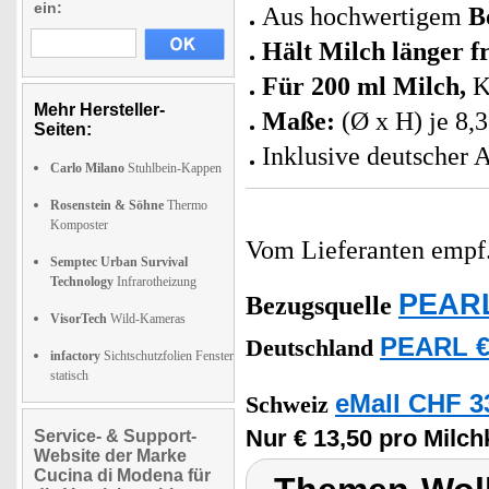
ein:
Aus hochwertigem
B
Hält Milch länger f
Für 200 ml Milch,
K
Mehr Hersteller-
Maße:
(Ø x H) je 8,3
Seiten:
Inklusive deutscher 
Carlo Milano
Stuhlbein-Kappen
Rosenstein & Söhne
Thermo
Komposter
Vom Lieferanten emp
Semptec Urban Survival
Technology
Infrarotheizung
PEARL
Bezugsquelle
VisorTech
Wild-Kameras
PEARL €
Deutschland
infactory
Sichtschutzfolien Fenster
statisch
eMall CHF 3
Schweiz
Nur € 13,50 pro Milc
Service- & Support-
Website der Marke
Cucina di Modena für