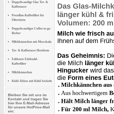
Doppelwandige Glas Tee- &
Das
Glas-Milch
Kaffeetasse
länger kühl & fr
Porzellan-Kaffeefilter für
Filtertüten
Volumen: 200 ml
Doppelwandiger Coffee-to-go-
Milch wie frisch a
Becher
Ihnen auf dem Frühs
Milchkännchen mit Messskala
Tee- & Kaffeetasse Herzform
Das Geheimnis:
Die
Faltbarer Edelstahl-
die Milch
länger kü
Kaffeefilter
Hingucker
wird das
Milchkännchen
die
Form eines Eut
Kühl-Akkus mit Kühl-Sockeln
Milchkännchen aus
Aus hochwertigem
B
Bleiben Sie mit uns im
Kontakt und tragen Sie
Hält Milch länger f
hier Ihre E-Mail-Adresse
für unsere HotPrice-Mail
Für 200 ml Milch,
K
ein: