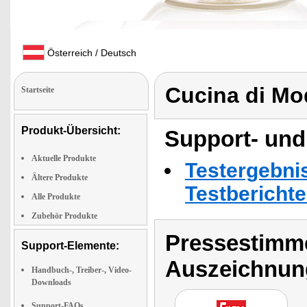
Österreich / Deutsch
Cucina di M
Startseite
Produkt-Übersicht:
Support- und
Aktuelle Produkte
Testergebni
Ältere Produkte
Testbericht
Alle Produkte
Zubehör Produkte
Pressestimme
Support-Elemente:
Auszeichnun
Handbuch-, Treiber-, Video-
Downloads
Support-FAQs