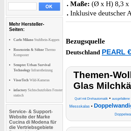
Maße:
(Ø x H) 8,3 x
Inklusive deutscher 
Mehr Hersteller-
Seiten:
Bezugsquelle
Carlo Milano
Stuhlbein-Kappen
Rosenstein & Söhne
Thermo
PEARL €
Deutschland
Komposter
Semptec Urban Survival
Technology
Infrarotheizung
Themen-Wol
VisorTech
Wild-Kameras
Glas Milchk
infactory
Sichtschutzfolien Fenster
statisch
•
Quirl mit Drehautomatik
ausgefallene 
Doppelwandi
•
Messskalas
Service- & Support-
Doppelwan
Website der Marke
Cucina di Modena für
die Vertriebsgebiete