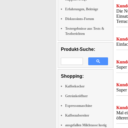
Kunde
Erfahrungen, Beiträge
Die Nu
Einsat
Diskussions-Forum
Terrac
Testergebnisse aus Tests &
Testberichten
Kunde
Einfac
Produkt-Suche:
Kunde
Super 
Shopping:
Kunde
Kaffeekocher
Super 
Getränkeöffner
Espressomaschine
Kunde
Mal ei
Kaffeezubereiter
öftere
ausgefallen Milchtasse lustig