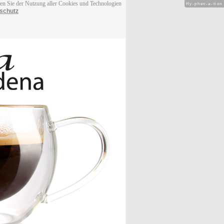
men Sie der Nutzung aller Cookies und Technologien
Hy-phen-a-tion
schutz