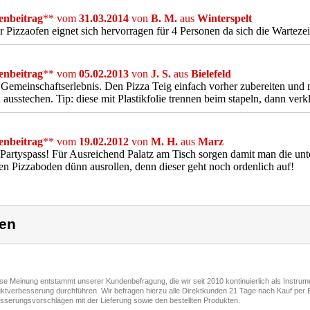
nbeitrag
** vom
31.03.2014
von
B. M.
aus
Winterspelt
r Pizzaofen eignet sich hervorragen für 4 Personen da sich die Warteze
nbeitrag
** vom
05.02.2013
von
J. S.
aus
Bielefeld
 Gemeinschaftserlebnis. Den Pizza Teig einfach vorher zubereiten und m
 ausstechen. Tip: diese mit Plastikfolie trennen beim stapeln, dann verkl
nbeitrag
** vom
19.02.2012
von
M. H.
aus
Marz
 Partyspass! Für Ausreichend Palatz am Tisch sorgen damit man die unt
en Pizzaboden dünn ausrollen, denn dieser geht noch ordenlich auf!
en
ese Meinung entstammt unserer Kundenbefragung, die wir seit 2010 kontinuierlich als Instru
ktverbesserung durchführen. Wir befragen hierzu alle Direktkunden 21 Tage nach Kauf per E
sserungsvorschlägen mit der Lieferung sowie den bestellten Produkten.