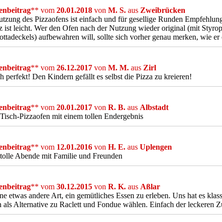
nbeitrag
** vom
20.01.2018
von
M. S.
aus
Zweibrücken
tzung des Pizzaofens ist einfach und für gesellige Runden Empfehlun
z ist leicht. Wer den Ofen nach der Nutzung wieder original (mit Styro
ottadeckels) aufbewahren will, sollte sich vorher genau merken, wie er 
nbeitrag
** vom
26.12.2017
von
M. M.
aus
Zirl
h perfekt! Den Kindern gefällt es selbst die Pizza zu kreieren!
nbeitrag
** vom
20.01.2017
von
R. B.
aus
Albstadt
Tisch-Pizzaofen mit einem tollen Endergebnis
nbeitrag
** vom
12.01.2016
von
H. E.
aus
Uplengen
tolle Abende mit Familie und Freunden
nbeitrag
** vom
30.12.2015
von
R. K.
aus
Aßlar
ne etwas andere Art, ein gemütliches Essen zu erleben. Uns hat es klas
n als Alternative zu Raclett und Fondue wählen. Einfach der leckeren 