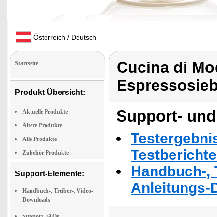
Österreich / Deutsch
Cucina di Mo
Startseite
Espressosie
Produkt-Übersicht:
Support- und
Aktuelle Produkte
Ältere Produkte
Testergebni
Alle Produkte
Testbericht
Zubehör Produkte
Handbuch-, T
Support-Elemente:
Anleitungs-
Handbuch-, Treiber-, Video-
Downloads
Support-FAQs