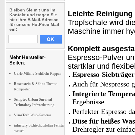
Bleiben Sie mit uns im
Leichte Reinigung
Kontakt und tragen Sie
hier Ihre E-Mail-Adresse
Tropfschale wird di
für unsere HotPrice-Mail
ein:
Maschine immer hyg
Komplett ausgestat
Espresso-Pulver un
Mehr Hersteller-
Seiten:
startklar und flexi
Espresso-Siebträge
Carlo Milano
Stuhlbein-Kappen
Auch für Nespresso g
Rosenstein & Söhne
Thermo
Komposter
Integrierte Temper
Semptec Urban Survival
Ergebnisse
Technology
Infrarotheizung
Perfekter Espresso d
VisorTech
Wild-Kameras
Düse für heißes Wa
infactory
Sichtschutzfolien Fenster
Drehregler zur einf
statisch