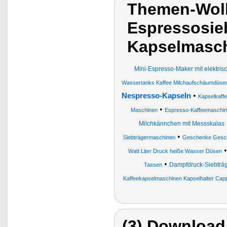
Themen-Wol
Espressosie
Kapselmasch
Mini-Espresso-Maker mit elektri
Wassertanks Kaffee Milchaufschäumdüse
•
Nespresso-Kapseln
Kapselkaff
•
Maschinen
Espresso-Kaffeemaschi
Milchkännchen mit Messskalas
•
Siebträgermaschinen
Geschenke Gesch
Watt Liter Druck heiße Wasser Düsen
•
Dampfdruck-Siebträ
Tassen
Kaffeekapselmaschinen Kapselhalter Cap
(3) Download