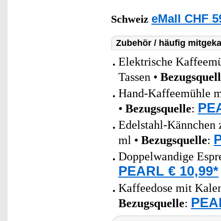
eMall CHF 5
Schweiz
Zubehör / häufig mitgeka
Elektrische Kaffeem
Tassen •
Bezugsquell
Hand-Kaffeemühle mi
PEA
•
Bezugsquelle
:
Edelstahl-Kännchen 
P
ml •
Bezugsquelle
:
Doppelwandige Espres
PEARL € 10,99*
Kaffeedose mit Kalend
PEAR
Bezugsquelle
: