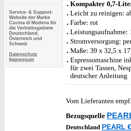
Kompakter 0,7-Lite
Leicht zu reinigen: 
Service- & Support-
Website der Marke
Farbe: rot
Cucina di Modena für
die Vertriebsgebiete
Leistungsaufnahme: 
Deutschland,
Österreich und
Stromversorgung: pe
Schweiz
Maße: 39 x 32,5 x 17
Datenschutz
Espressomaschine inkl
Impressum
für zwei Tassen, Nes
deutscher Anleitung
Vom Lieferanten emp
PEARL
Bezugsquelle
PEARL €
Deutschland