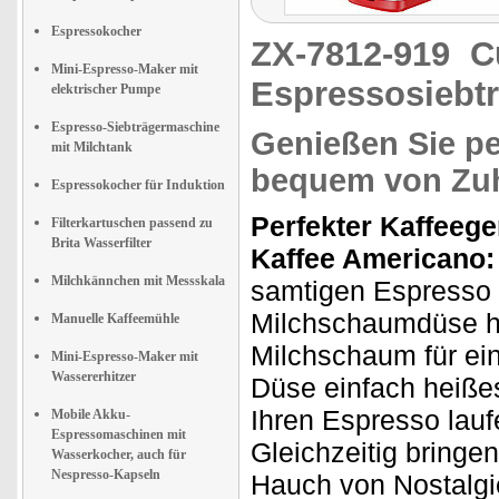
Espressokocher
ZX-7812-919
C
Mini-Espresso-Maker mit
Espressosiebt
elektrischer Pumpe
Espresso-Siebträgermaschine
Genießen Sie pe
mit Milchtank
bequem von Zu
Espressokocher für Induktion
Perfekter Kaffeeg
Filterkartuschen passend zu
Brita Wasserfilter
Kaffee Americano:
Milchkännchen mit Messskala
samtigen Espresso 
Milchschaumdüse h
Manuelle Kaffeemühle
Milchschaum für ei
Mini-Espresso-Maker mit
Wassererhitzer
Düse einfach heiße
Ihren Espresso lauf
Mobile Akku-
Espressomaschinen mit
Gleichzeitig bringe
Wasserkocher, auch für
Nespresso-Kapseln
Hauch von Nostalgie