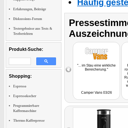
Häufig geste
Erfahrungen, Beiträge
Diskussions-Forum
Pressestimme
Testergebnisse aus Tests &
Auszeichnun
Testberichten
Produkt-Suche:
"... im Stau eine wirkliche
Bereicherung."
ro
Shopping:
Ru
w
Espresso
Camper Vans 03/26
p
Espressokocher
Es
L
Programmierbare
Kaffeemaschine
t
Thermo-Kaffeepresse