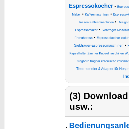
Espressokocher
•
Espress
•
•
Maker
Kaffeemaschinen
Espresso-
•
Tassen Kaffeemaschinen
Design 
•
Espressomaker
Siebträger-Maschi
•
Frenchpress
Espressokocher elektr
•
Siebträger-Espressomaschinen
K
Kapselhalter Zimmer Kapselmaschinen W
tragbare tragbar italienische italien
Thermometer & Adapter für Nesp
In
(3) Download
usw.:
Bedienungsanle