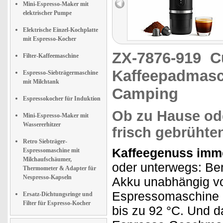
Mini-Espresso-Maker mit
elektrischer Pumpe
Elektrische Einzel-Kochplatte
mit Espresso-Kocher
ZX-7876-919
C
Filter-Kaffeemaschine
Kaffeepadmasc
Espresso-Siebträgermaschine
mit Milchtank
Camping
Espressokocher für Induktion
Ob zu Hause ode
Mini-Espresso-Maker mit
Wassererhitzer
frisch gebrühte
Retro Siebträger-
Kaffeegenuss imme
Espressomaschine mit
Milchaufschäumer,
oder unterwegs: Ber
Thermometer & Adapter für
Nespresso-Kapseln
Akku unabhängig vo
Espressomaschine er
Ersatz-Dichtungsringe und
Filter für Espresso-Kocher
bis zu 92 °C. Und 