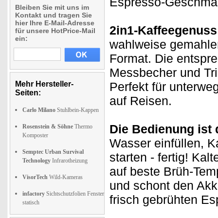
Espresso-Geschmack
Bleiben Sie mit uns im
Kontakt und tragen Sie
hier Ihre E-Mail-Adresse
2in1-Kaffeegenuss
für unsere HotPrice-Mail
ein:
wahlweise gemahlen
Format. Die entspr
Messbecher und Tri
Mehr Hersteller-
Perfekt für unterweg
Seiten:
auf Reisen.
Carlo Milano
Stuhlbein-Kappen
Die Bedienung ist 
Rosenstein & Söhne
Thermo
Komposter
Wasser einfüllen, K
Semptec Urban Survival
starten - fertig! Ka
Technology
Infrarotheizung
auf beste Brüh-Tem
VisorTech
Wild-Kameras
und schont den Akk
infactory
Sichtschutzfolien Fenster
frisch gebrühten Es
statisch