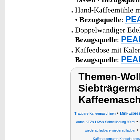
Hand-Kaffeemühle mi
PEA
•
Bezugsquelle
:
Doppelwandiger Edels
PEAR
Bezugsquelle
:
Kaffeedose mit Kalend
PEAR
Bezugsquelle
:
Themen-Wol
Siebträgerma
Kaffeemasch
•
Mini-Espres
Tragbare Kaffeemaschinen
•
Autos KFZs LKWs Schnellladung 90 ml
•
wiederaufladbare wiederaufladbar
Kaffeeautomaten Kapselautom