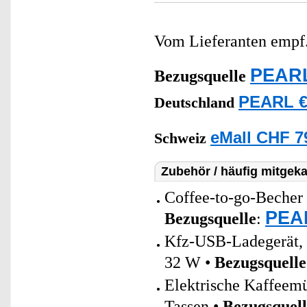
Vom Lieferanten emp
PEARL
Bezugsquelle
PEARL €
Deutschland
eMall CHF 7
Schweiz
Zubehör / häufig mitgeka
Coffee-to-go-Becher 
PEAR
Bezugsquelle
:
Kfz-USB-Ladegerät,
32 W •
Bezugsquelle
Elektrische Kaffeem
Tassen •
Bezugsquell