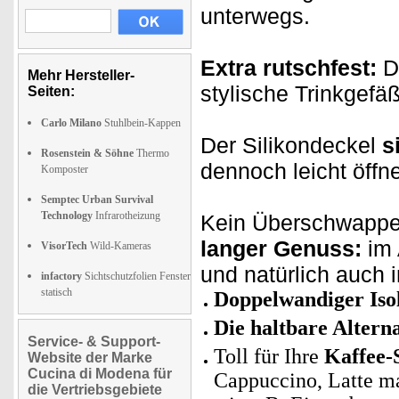
unterwegs.
Extra rutschfest:
D
Mehr Hersteller-
stylische Trinkgefä
Seiten:
Carlo Milano
Stuhlbein-Kappen
Der Silikondeckel
s
Rosenstein & Söhne
Thermo
dennoch leicht öffn
Komposter
Semptec Urban Survival
Technology
Infrarotheizung
Kein Überschwappen
langer Genuss:
im 
VisorTech
Wild-Kameras
und natürlich auch 
infactory
Sichtschutzfolien Fenster
statisch
Doppelwandiger Iso
Die haltbare Alter
Service- & Support-
Toll für Ihre
Kaffee-S
Website der Marke
Cucina di Modena für
Cappuccino, Latte ma
die Vertriebsgebiete