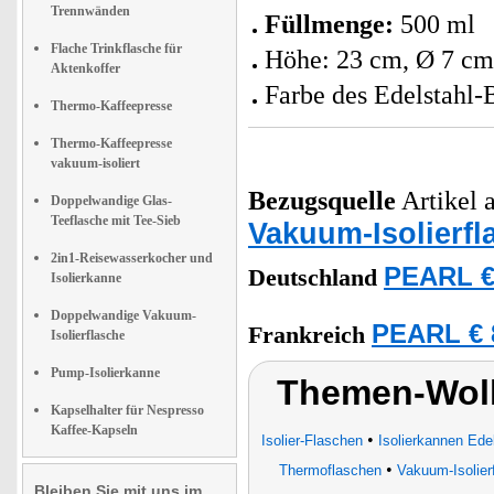
Trennwänden
Füllmenge:
500 ml
Flache Trinkflasche für
Höhe: 23 cm, Ø 7 c
Aktenkoffer
Farbe des Edelstahl-B
Thermo-Kaffeepresse
Thermo-Kaffeepresse
vakuum-isoliert
Bezugsquelle
Artikel a
Doppelwandige Glas-
Teeflasche mit Tee-Sieb
Vakuum-Isolierfl
2in1-Reisewasserkocher und
PEARL €
Deutschland
Isolierkanne
Doppelwandige Vakuum-
PEARL € 
Frankreich
Isolierflasche
Pump-Isolierkanne
Themen-Wolk
Kapselhalter für Nespresso
Kaffee-Kapseln
•
Isolier-Flaschen
Isolierkannen Ede
•
Thermoflaschen
Vakuum-Isolier
Bleiben Sie mit uns im