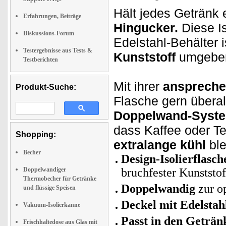
Hält jedes Getränk 
Erfahrungen, Beiträge
Hingucker.
Diese Is
Diskussions-Forum
Edelstahl-Behälter
Testergebnisse aus Tests &
Kunststoff
umgebe
Testberichten
Mit ihrer
anspreche
Produkt-Suche:
Flasche gern übera
Doppelwand-Syst
dass Kaffee oder T
Shopping:
extralange kühl
ble
Becher
Design-Isolierflasch
Doppelwandiger
bruchfester Kunststo
Thermobecher für Getränke
Doppelwandig
zur o
und flüssige Speisen
Deckel mit Edelstah
Vakuum-Isolierkanne
Passt in den Geträn
Frischhaltedose aus Glas mit