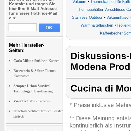
•
Vakuum
Thermokannen für Kaffe
Kontakt und tragen Sie
hier Ihre E-Mail-Adresse
Thermobehälter Verschlüsse C
für unsere HotPrice-Mail
•
Stainless Outdoor
Vakuumflasche
ein:
•
Warmhalteflaschen
Isolier
Kaffeebecher Somm
Mehr Hersteller-
Seiten:
Diskussions-
Carlo Milano
Stuhlbein-Kappen
Modena Produ
Rosenstein & Söhne
Thermo
Komposter
Cucina di M
Semptec Urban Survival
Technology
Infrarotheizung
VisorTech
Wild-Kameras
* Preise inklusive Meh
infactory
Sichtschutzfolien Fenster
statisch
** Diese Meinung entst
kontinuierlich als Inst