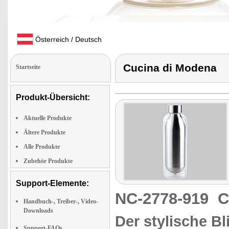
Österreich / Deutsch
Cucina di Modena
Startseite
Produkt-Übersicht:
Aktuelle Produkte
Ältere Produkte
Alle Produkte
Zubehör Produkte
Support-Elemente:
NC-2778-919
C
Handbuch-, Treiber-, Video-
Downloads
Der stylische B
Support-FAQs