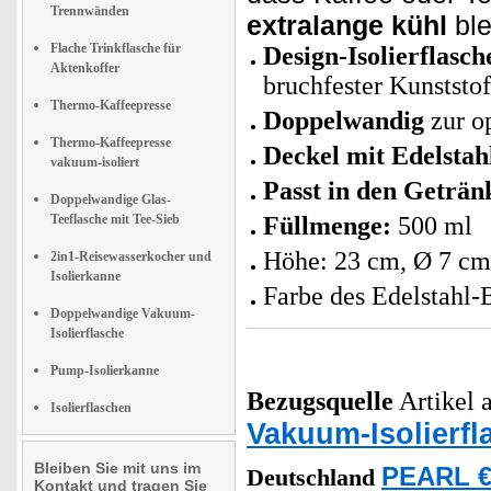
Trennwänden
extralange kühl
ble
Flache Trinkflasche für
Design-Isolierflasch
Aktenkoffer
bruchfester Kunststo
Thermo-Kaffeepresse
Doppelwandig
zur o
Thermo-Kaffeepresse
Deckel mit Edelstah
vakuum-isoliert
Passt in den Geträn
Doppelwandige Glas-
Teeflasche mit Tee-Sieb
Füllmenge:
500 ml
Höhe: 23 cm, Ø 7 c
2in1-Reisewasserkocher und
Isolierkanne
Farbe des Edelstahl-
Doppelwandige Vakuum-
Isolierflasche
Pump-Isolierkanne
Bezugsquelle
Artikel a
Isolierflaschen
Vakuum-Isolierfl
Bleiben Sie mit uns im
PEARL €
Deutschland
Kontakt und tragen Sie