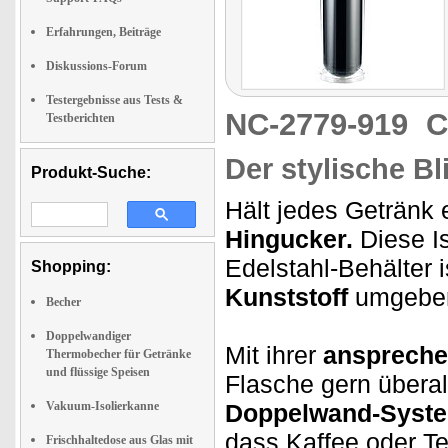
Erfahrungen, Beiträge
Diskussions-Forum
Testergebnisse aus Tests &
NC-2779-919
C
Testberichten
Der stylische B
Produkt-Suche:
Hält jedes Getränk 
Hingucker.
Diese Is
Edelstahl-Behälter
Shopping:
Kunststoff
umgebe
Becher
Doppelwandiger
Mit ihrer
anspreche
Thermobecher für Getränke
und flüssige Speisen
Flasche gern übera
Vakuum-Isolierkanne
Doppelwand-Syst
dass Kaffee oder T
Frischhaltedose aus Glas mit