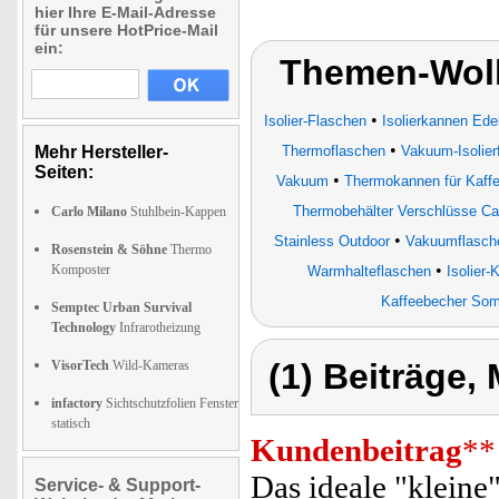
hier Ihre E-Mail-Adresse
für unsere HotPrice-Mail
ein:
Themen-Wolk
•
Isolier-Flaschen
Isolierkannen Ede
•
Mehr Hersteller-
Thermoflaschen
Vakuum-Isolier
Seiten:
•
Vakuum
Thermokannen für Kaffe
Thermobehälter Verschlüsse C
Carlo Milano
Stuhlbein-Kappen
•
Stainless Outdoor
Vakuumflasche
Rosenstein & Söhne
Thermo
•
Komposter
Warmhalteflaschen
Isolier
Kaffeebecher Somm
Semptec Urban Survival
Technology
Infrarotheizung
(1) Beiträge,
VisorTech
Wild-Kameras
infactory
Sichtschutzfolien Fenster
statisch
Kundenbeitrag
**
Das ideale "klein
Service- & Support-