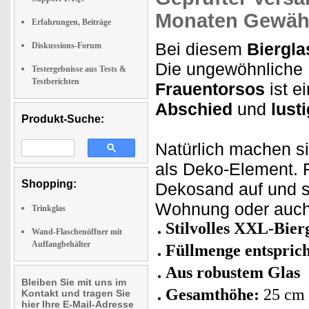
Monaten Gewähr
Erfahrungen, Beiträge
Bei diesem
Biergla
Diskussions-Forum
Die ungewöhnliche
Testergebnisse aus Tests &
Testberichten
Frauentorsos
ist e
Abschied
und
lust
Produkt-Suche:
Natürlich machen s
als Deko-Element. F
Shopping:
Dekosand auf und 
Wohnung oder auch
Trinkglas
Stilvolles XXL-Bier
Wand-Flaschenöffner mit
Auffangbehälter
Füllmenge entsprich
Aus robustem Glas
Bleiben Sie mit uns im
Gesamthöhe:
25 cm
Kontakt und tragen Sie
hier Ihre E-Mail-Adresse