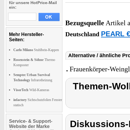
für unsere HotPrice-Mail
ein:
Bezugsquelle
Artikel 
PEARL € 
Deutschland
Mehr Hersteller-
Seiten:
Carlo Milano
Stuhlbein-Kappen
Alternative / ähnliche Pr
Rosenstein & Söhne
Thermo
Komposter
Frauenkörper-Weingla
Semptec Urban Survival
Technology
Infrarotheizung
Themen-Wolk
VisorTech
Wild-Kameras
infactory
Sichtschutzfolien Fenster
statisch
Service- & Support-
Diskussions-
Website der Marke