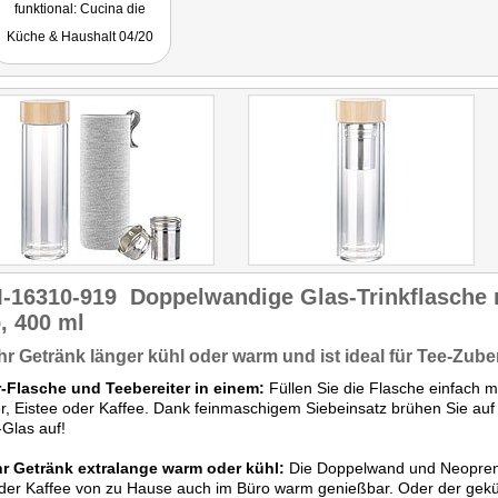
funktional: Cucina die
Modena bietet hier eine
Küche & Haushalt 04/20
Isolierflasche in frischem
Design, die beim Sport, auf
der Arbeit oder bei
Ausflügen ins Grüne für
kühle oder warme Getränke
sorgt."
-16310-919
Doppelwandige Glas-Trinkflasche 
, 400 ml
Ihr Getränk länger kühl oder warm und ist ideal für Tee-Zube
r-Flasche und Teebereiter in einem:
Füllen Sie die Flasche einfach m
, Eistee oder Kaffee. Dank feinmaschigem Siebeinsatz brühen Sie auf
r-Glas auf!
Ihr Getränk extralange warm oder kühl:
Die Doppelwand und Neopren-H
 der Kaffee von zu Hause auch im Büro warm genießbar. Oder der gek