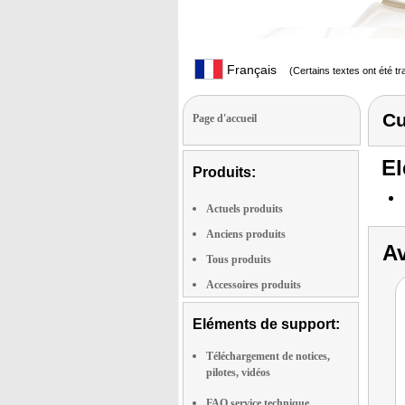
Français
(Certains textes ont été t
Cu
Page d'accueil
El
Produits:
Actuels produits
Anciens produits
Av
Tous produits
Accessoires produits
Eléments de support:
Téléchargement de notices,
pilotes, vidéos
FAQ service technique