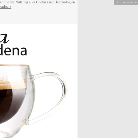
men Sie der Nutzung aller Cookies und Technologien
Hy-phen-a-tion
schutz