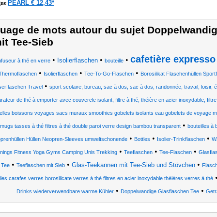
PEARL € 12,43*
gne
uage de mots autour du sujet Doppelwandig
it Tee-Sieb
cafetière expresso
•
•
•
Isolierflaschen
nfuseur à thé en verre
bouteille
•
•
•
Thermoflaschen
Isolierflaschen
Tee-To-Go-Flaschen
Borosilikat Flaschenhüllen Spo
•
erflaschen Travel
sport scolaire, bureau, sac à dos, sac à dos, randonnée, travail, loisir, 
rateur de thé à emporter avec couvercle isolant, filtre à thé, théière en acier inoxydable, filtr
elles boissons voyages sacs muraux smoothies gobelets isolants eau gobelets de voyage 
•
mugs tasses à thé filtres à thé double paroi verre design bambou transparent
bouteilles à 
•
•
•
prenhüllen Hüllen Neopren-Sleeves umweltschonende
Bottles
Isolier-Trinkflaschen
Wa
•
•
•
inings Fitness Yoga Gyms Camping Unis Trekking
Teeflaschen
Tee-Flaschen
Glasfla
•
•
•
Glas-Teekannen mit Tee-Sieb und Stövchen
 Tee
Teeflaschen mit Sieb
Flasc
lles carafes verres borosilicate verres à thé filtres en acier inoxydable théières verres à thé
•
•
Drinks wiederverwendbare warme Kühler
Doppelwandige Glasflaschen Tee
Getr