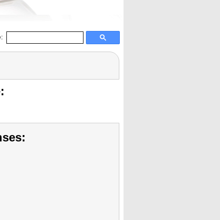
:
:
nses: