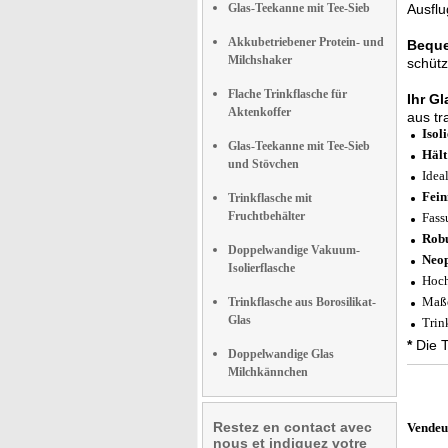
Glas-Teekanne mit Tee-Sieb
Ausflu
Akkubetriebener Protein- und
Beque
Milchshaker
schütz
Flache Trinkflasche für
Ihr G
Aktenkoffer
aus tr
Isol
Glas-Teekanne mit Tee-Sieb
Hält
und Stövchen
Idea
Fein
Trinkflasche mit
Fruchtbehälter
Fass
Robu
Doppelwandige Vakuum-
Neop
Isolierflasche
Hoch
Maße
Trinkflasche aus Borosilikat-
Glas
Trin
*
Die T
Doppelwandige Glas
Milchkännchen
Restez en contact avec
Vendeu
nous et indiquez votre