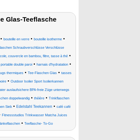
e Glas-Teeflasche
•
•
•
bouteille en verre
bouteille isotherme
rtflaschen Schraubverschlüsse Verschlüsse
•
école, couvercle en bambou, filtre, tasse à thé
•
•
e portable double paroi
harnais d'hydratation
•
•
mugs thermiques
Tee-Flaschen Glas
tasses
•
boire
Outdoor Isolier Sport Isolierkannen
ter auslaufsichere BPA-freie Züge unterwegs
•
•
schen doppelwandig
théière
Trinkflaschen
•
•
Edelstahl Teekannen
hen Sieb
café café
•
Fitnessstudios Trinkwasser Matcha Juices
•
änkeflaschen
Teeflasche- To-Go