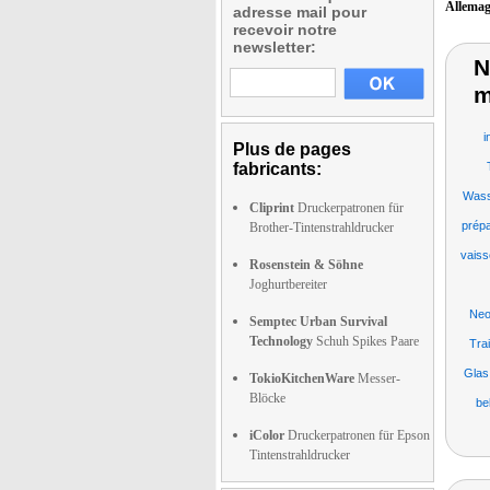
Allema
adresse mail pour
recevoir notre
newsletter:
N
m
i
Plus de pages
fabricants:
Wass
Cliprint
Druckerpatronen für
prépa
Brother-Tintenstrahldrucker
vaiss
Rosenstein & Söhne
Joghurtbereiter
Neo
Semptec Urban Survival
Technology
Schuh Spikes Paare
Tra
Glas
TokioKitchenWare
Messer-
Blöcke
be
iColor
Druckerpatronen für Epson
Tintenstrahldrucker