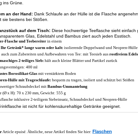
g ins Grüne.
m an der Hand:
Dank Schlaufe an der Hülle ist die Flasche angenehm
t sie bestens bei Stößen.
lanzstück auf dem Tisch:
Diese hochwertige Teeflasche sieht einfach
ansparentem Glas, Edelstahl und Bambus ziert auch jeden Esstisch.
ier-Flasche und Teebereiter
in einem
 Ihr Getränk* lange warm oder kalt:
isolierende Doppelwand und Neopren-Hülle
l auch zum Zubereiten und Aufbewahren von Tee: mit Teesieb aus
rostfreiem Edels
maschiges 2-teiliges Sieb:
hält auch kleine Blätter und Partikel zurück
ungsvermögen: 400 ml
stes Borosilikat-Glas
mit verstärktem Boden
ren-Hülle mit Trageschlaufe:
bequem zu tragen, isoliert und schützt bei Stößen
wertiger Schraubdeckel mit
Bambus-Ummantelung
 (Ø x H): 70 x 230 mm, Gewicht: 555 g
kflasche inklusive 2-teiligem Siebeinsatz, Schraubdeckel und Neopren-Hülle
rinkflasche ist nicht für kohlensäurehaltige Getränke geeignet.
Flaschen
r
Article epuisé. Ähnliche, neue Artikel finden Sie hier: