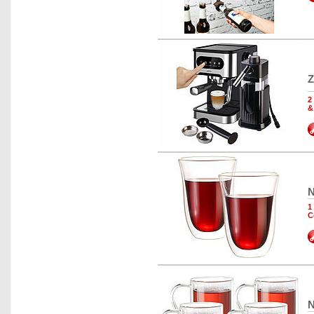
Z
2
&
N
1
C
N