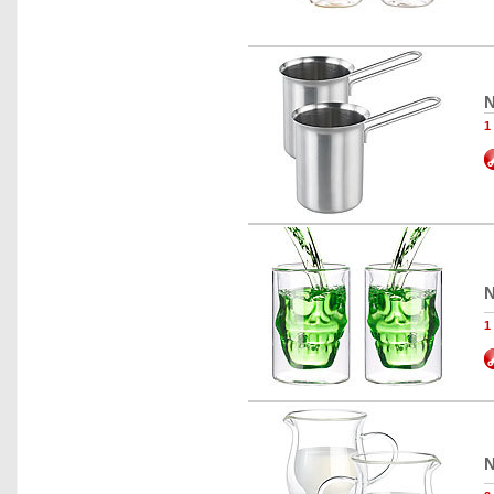
N
1
N
1
N