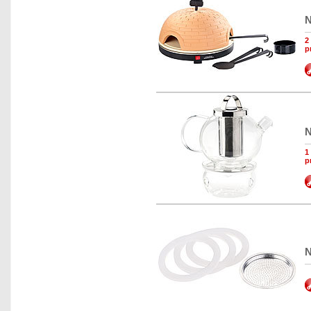
N
2
p
N
1
p
N