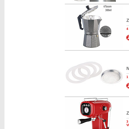
Z
4
N
1
Z
3
V