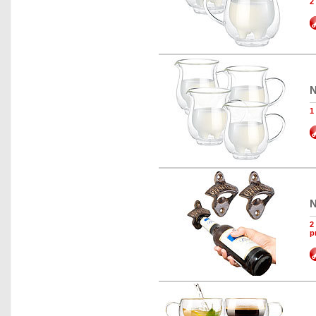
2
N
1
N
2
p