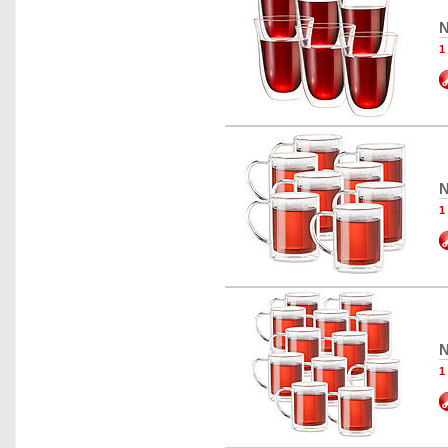
N
1
N
1
N
1