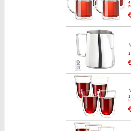
4
p
N
1
N
1
C