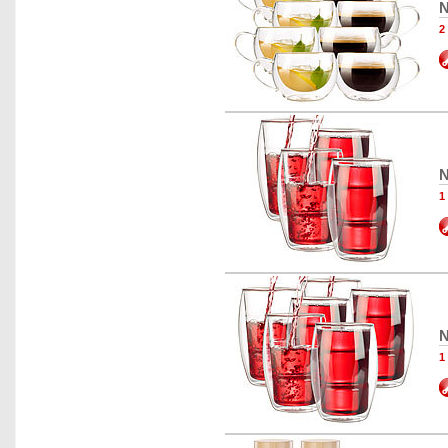
N
2
N
1
N
1