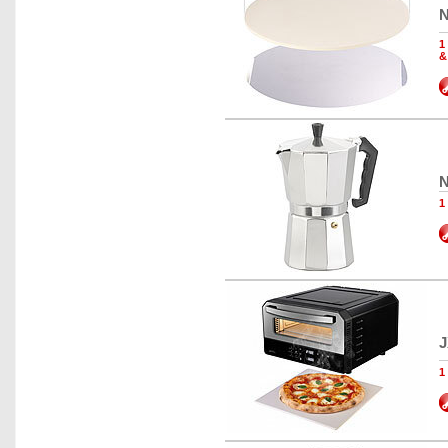
N
1
&
N
1
J
1