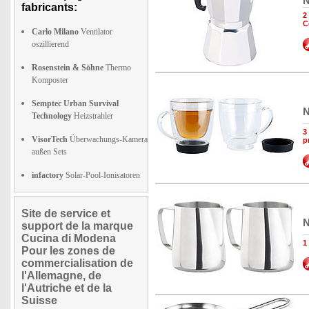
N
fabricants:
2
C
Carlo Milano
Ventilator
oszillierend
Rosenstein & Söhne
Thermo
Komposter
Semptec Urban Survival
N
Technology
Heizstrahler
3
VisorTech
Überwachungs-Kamera
p
außen Sets
infactory
Solar-Pool-Ionisatoren
Site de service et
N
support de la marque
Cucina di Modena
1
Pour les zones de
commercialisation de
l'Allemagne, de
l'Autriche et de la
Suisse