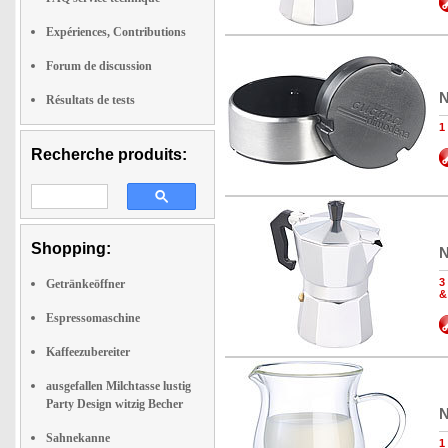
Expériences, Contributions
Forum de discussion
N
Résultats de tests
1
Recherche produits:
Shopping:
N
3
Getränkeöffner
&
Espressomaschine
Kaffeezubereiter
ausgefallen Milchtasse lustig
Party Design witzig Becher
N
Sahnekanne
1