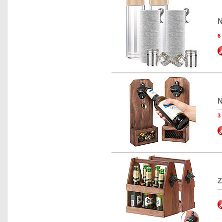
N
6
N
3
Z