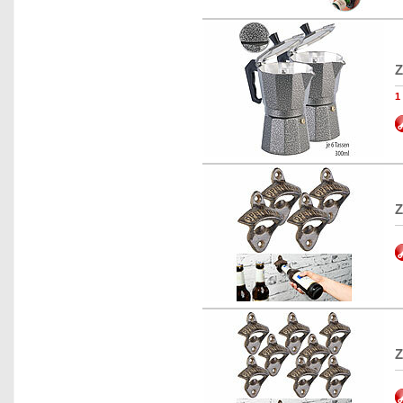
Z
1
Z
Z