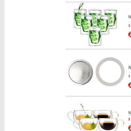
N
1
N
1
N
2