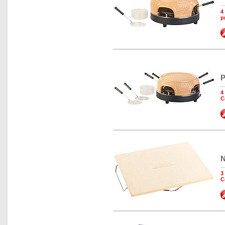
4
p
P
4
C
N
3
C