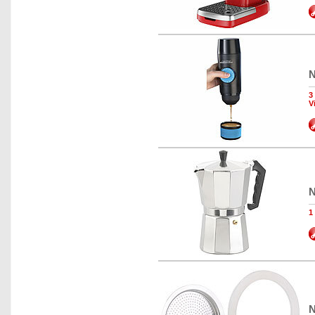
N
3
V
N
1
N