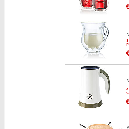
N
3
p
N
4
C
P