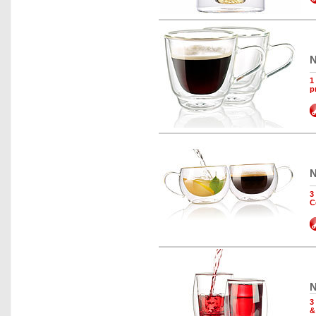
N
1
p
N
3
C
N
3
&