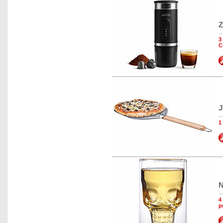
Z
3
C
J
1
N
4
p