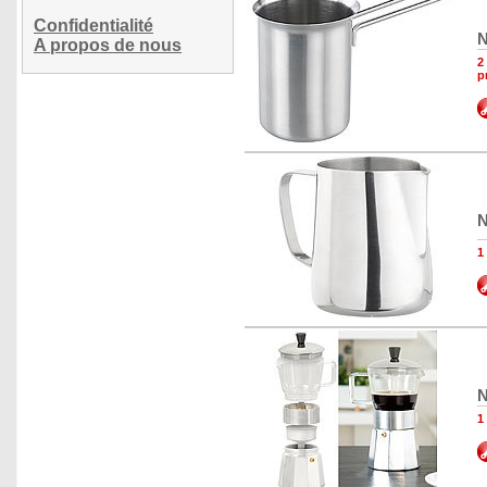
Confidentialité
N
A propos de nous
2
p
N
1
N
1