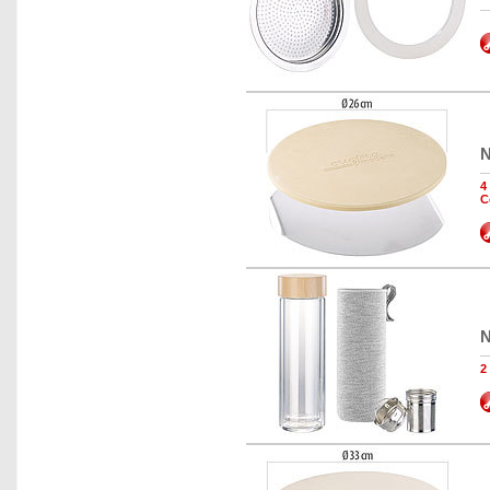
N
4
C
N
2