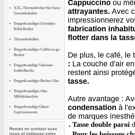
Cappuccino
ou mêm
XXL-Thermobecher für Auto-
attrayantes.
Avec 
Getränkehalter
impressionnerez vo
Doppelwandiger Getränke-
fabrication inhabit
Kühl-Becher
flotter dans la tass
Thermobehälter
Doppelwandiger Coffee-to-go-
De plus, le café, le
Becher
:
La couche d'air ent
Doppelwandige Vakuum-
restent ainsi prot
Isolierflasche
tasse.
Doppelwandiges Becher-Glas
Doppelwandiges Glas
Milchkännchen
Autre avantage : A
condensation
à l'e
Doppelwandige Gläser
Espressotassen
de marques inesthé
Tasse double paroi
d
Restez en contact avec
Pour les boissons ch
nous et indiquez votre