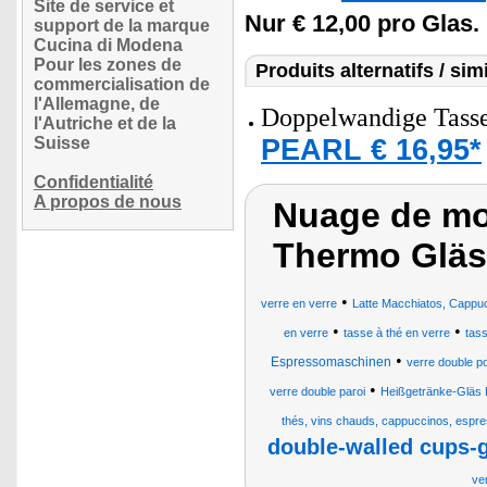
Site de service et
Nur € 12,00 pro Glas.
support de la marque
Cucina di Modena
Pour les zones de
Produits alternatifs / simi
commercialisation de
l'Allemagne, de
Doppelwandige Tasse 
l'Autriche et de la
PEARL € 16,95*
Suisse
Confidentialité
A propos de nous
Nuage de mot
Thermo Gläs
•
verre en verre
Latte Macchiatos, Cappucc
•
•
en verre
tasse à thé en verre
tas
•
Espressomaschinen
verre double po
•
verre double paroi
Heißgetränke-Gläs
thés, vins chauds, cappuccinos, espr
double-walled cups-
ve