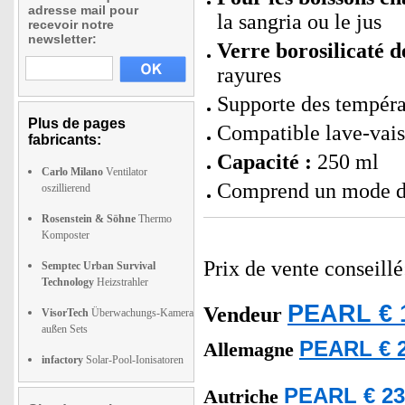
adresse mail pour
la sangria ou le jus
recevoir notre
newsletter:
Verre borosilicaté d
rayures
Supporte des tempér
Plus de pages
Compatible lave-vais
fabricants:
Capacité :
250 ml
Carlo Milano
Ventilator
Comprend un mode d'
oszillierend
Rosenstein & Söhne
Thermo
Komposter
Prix de vente conseill
Semptec Urban Survival
Technology
Heizstrahler
PEARL € 
Vendeur
VisorTech
Überwachungs-Kamera
außen Sets
PEARL € 2
Allemagne
infactory
Solar-Pool-Ionisatoren
PEARL € 23
Autriche