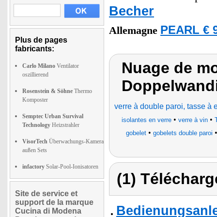
Becher
PEARL € 9
Allemagne
Plus de pages
fabricants:
Nuage de mot
Carlo Milano
Ventilator
oszillierend
Doppelwandi
Rosenstein & Söhne
Thermo
Komposter
verre à double paroi, tasse à
Semptec Urban Survival
•
•
isolantes en verre
verre à vin
Technology
Heizstrahler
•
gobelet
gobelets double paroi
VisorTech
Überwachungs-Kamera
außen Sets
infactory
Solar-Pool-Ionisatoren
(1) Télécharg
Site de service et
support de la marque
Bedienungsanle
Cucina di Modena