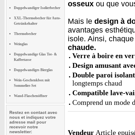
osseux
ou que vous
Doppelwandiger Isolierbecher
XXL-Thermobecher für Auto-
Mais le
design à do
Getränkehalter
avantages esthétiqu
Thermobecher
isole. Ainsi, chaqu
Weinglas
chaude.
Verre à boire en ver
Doppelwandige Glas Tee- &
Kaffeetasse
Design amusant avec
Doppelwandiges Bierglas
Double paroi isolant
Wein-Geschenkbox mit
longtemps chaud
Sommelier-Set
Compatible lave-vai
Wand-Flaschenöffner
Comprend un mode d'
Restez en contact avec
nous et indiquez votre
adresse mail pour
recevoir notre
Vendeur
Article epuis
newsletter: