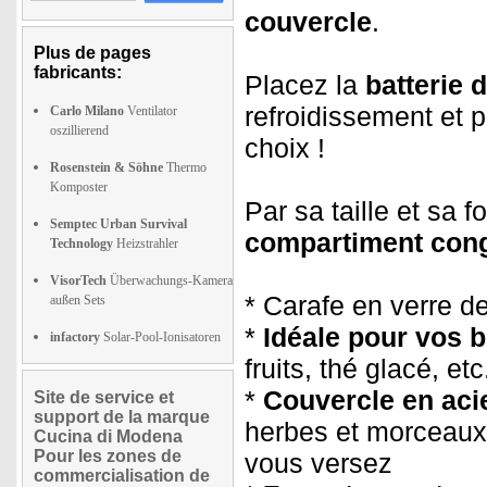
couvercle
.
Plus de pages
fabricants:
Placez la
batterie 
refroidissement et 
Carlo Milano
Ventilator
oszillierend
choix !
Rosenstein & Söhne
Thermo
Komposter
Par sa taille et sa f
Semptec Urban Survival
compartiment cong
Technology
Heizstrahler
VisorTech
Überwachungs-Kamera
* Carafe en verre d
außen Sets
*
Idéale pour vos 
infactory
Solar-Pool-Ionisatoren
fruits, thé glacé, etc
*
Couvercle en acie
Site de service et
support de la marque
herbes et morceaux d
Cucina di Modena
Pour les zones de
vous versez
commercialisation de