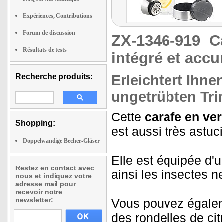
Expériences, Contributions
Forum de discussion
ZX-1346-919
C
Résultats de tests
intégré et accu
Recherche produits:
Erleichtert Ihne
ungetrübten Tr
Cette
carafe en ver
Shopping:
est aussi très astuc
Doppelwandige Becher-Gläser
Elle est équipée d'
Restez en contact avec
ainsi les insectes n
nous et indiquez votre
adresse mail pour
recevoir notre
newsletter:
Vous pouvez égaleme
des rondelles de cit