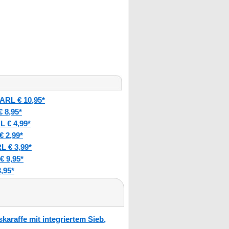
ARL € 10,95*
 8,95*
 € 4,99*
 2,99*
 € 3,99*
 9,95*
,95*
raffe mit integriertem Sieb,