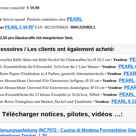
 vente conseillé:
€ 59,98
PEARL
r
Article epuisé. Produits similaires chez
PEARL € 44,99*
gne
EAN:
4022107938426
/
B09GXDMDLL
2,50 pro Glaskaraffe mit integriertem Sieb.
essoires / Les clients ont également acheté:
PE
erseller Kühl-Akku mit Kühl-Sockel für Glaskaraffen bis Ø 10,5 cm •
Vendeur
:
PEARL €
-Eiswürfelform für 8 Eiswürfel, 5x5x5cm für 1 Liter Wasser •
Vendeur
:
PEARL
Retro Papier-Trinkhalme in 4 Farben, gestreift, lebensmittelecht •
Vendeur
:
PEARL €
Set Abwaschbare Univeral-Filz-Untersetzer, hellgrau, Ø 10 cm •
Vendeur
:
PEARL
Set Abwaschbare Univeral-Filz-Untersetzer, dunkelgrau, Ø 10 cm •
Vendeur
:
PEARL €
kon-Eiswürfelform für 15 kleine Eiswürfel je 3x3x3cm, 500ml •
Vendeur
:
PEARL € 13
Set Retro-Trinkgläser mit Henkel, Deckel und Trinkhalm •
Vendeur
:
) Télécharger notices, pilotes, vidéos …:
ienungsanleitung (NC7572 - Cucina di Modena Formschöne Glaska
ehmbarer Deckel, 1,3l)