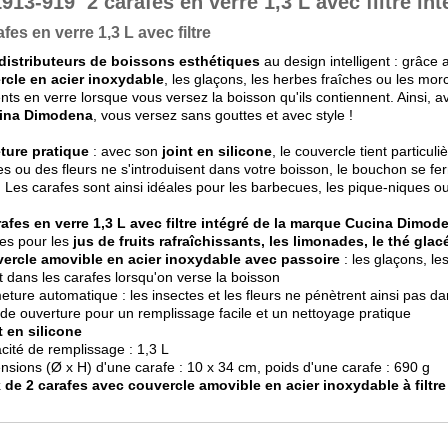
1913-919
2 carafes en verre 1,3 L avec filtre int
afes en verre 1,3 L avec filtre
distributeurs de boissons esthétiques
au design intelligent : grâce
rcle en acier inoxydable
, les glaçons, les herbes fraîches ou les mor
ents en verre lorsque vous versez la boisson qu'ils contiennent. Ainsi, 
ina Dimodena
, vous versez sans gouttes et avec style !
ture pratique
: avec son
joint en silicone
, le couvercle tient particul
es ou des fleurs ne s'introduisent dans votre boisson, le bouchon se 
 Les carafes sont ainsi idéales pour les barbecues, les pique-niques ou 
rafes en verre 1,3 L avec filtre intégré de la marque Cucina Dimod
les pour les
jus de fruits rafraîchissants, les limonades, le thé gla
ercle amovible en acier inoxydable avec passoire
: les glaçons, le
t dans les carafes lorsqu'on verse la boisson
eture automatique : les insectes et les fleurs ne pénètrent ainsi pas da
de ouverture pour un remplissage facile et un nettoyage pratique
t en silicone
cité de remplissage : 1,3 L
nsions (Ø x H) d'une carafe : 10 x 34 cm, poids d'une carafe : 690 g
 de 2 carafes avec couvercle amovible en acier inoxydable à filtre