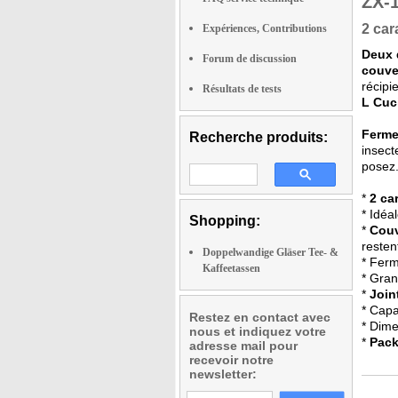
ZX-
2 car
Expériences, Contributions
Deux
Forum de discussion
couve
récipi
Résultats de tests
L Cuc
Ferme
Recherche produits:
insect
posez.
*
2 ca
* Idéa
Shopping:
*
Couv
resten
Doppelwandige Gläser Tee- &
* Ferm
Kaffeetassen
* Gran
*
Join
* Capa
Restez en contact avec
* Dime
nous et indiquez votre
*
Pack
adresse mail pour
recevoir notre
newsletter: