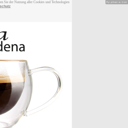
men Sie der Nutzung aller Cookies und Technologien
Hy-phen-a-tion
schutz