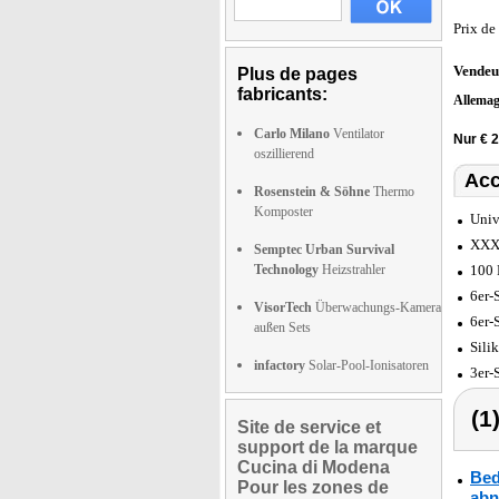
Prix de
Vendeu
Plus de pages
fabricants:
Allema
Carlo Milano
Ventilator
Nur € 2
oszillierend
Acc
Rosenstein & Söhne
Thermo
Komposter
Univ
XXXL
Semptec Urban Survival
Technology
Heizstrahler
100 
6er-
VisorTech
Überwachungs-Kamera
6er-
außen Sets
Sili
infactory
Solar-Pool-Ionisatoren
3er-
(1
Site de service et
support de la marque
Cucina di Modena
Bed
Pour les zones de
abn