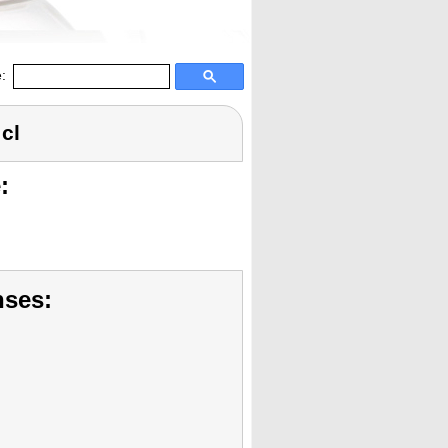
:
 cl
:
nses: