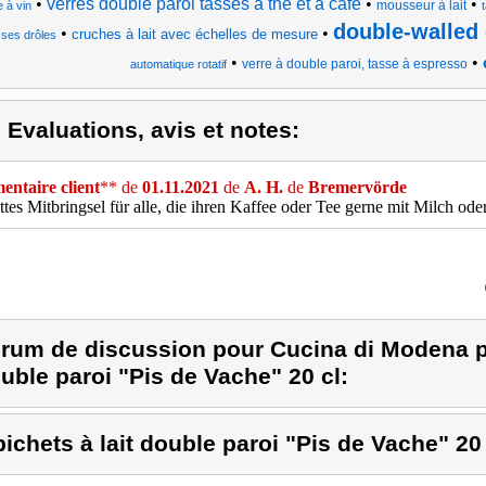
•
verres double paroi tasses à thé et à café
•
•
mousseur à lait
e à vin
double-walled
•
•
cruches à lait avec échelles de mesure
sses drôles
•
•
verre à double paroi, tasse à espresso
automatique rotatif
) Evaluations, avis et notes:
ntaire client
** de
01.11.2021
de
A. H.
de
Bremervörde
ttes Mitbringsel für alle, die ihren Kaffee oder Tee gerne mit Milch od
rum de discussion pour Cucina di Modena pro
uble paroi "Pis de Vache" 20 cl:
pichets à lait double paroi "Pis de Vache" 20