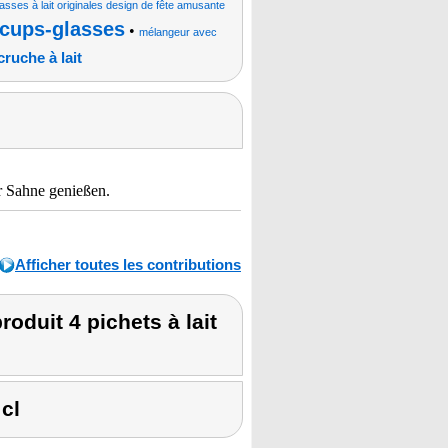
tasses à lait originales design de fête amusante
 cups-glasses
•
mélangeur avec
cruche à lait
er Sahne genießen.
Afficher toutes les contributions
duit 4 pichets à lait
 cl