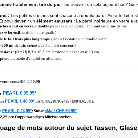
comme fraîchement tiré du pis
- où trouve-t-on cela aujourd'hui ? Sur 
ret :
Les petites cruches sont chacune à double paroi. Ainsi, le lait res
 Et pour devenir un
élément amusant
: La paroi intérieure en verre a l
uches à lait en verre à double paroi
avec un design amusant en forme de pis
erre borosilicaté
de haute qualité
e le lait frais plus longtemps
grâce à l'isolation en double verre
 200 ml de lait,
crème à café ou lait concentré
nsions :
(Ø x H) 8,3 x 10,5 cm, profondeur avec anse 13 cm
rend un mode d'emploi en allemand
 vente conseillé:
€ 59,96
PEARL € 39,95*
r
PEARL € 48,99*
gne
EAN:
4022107952415
/
B084L6Q34H
;
PEARL € 48,99*
eMall CHF 69.95*
he
;
Suisse
12,25 pro Doppelwandiges Milchkännchen.
uage de mots autour du sujet Tassen, Gläse