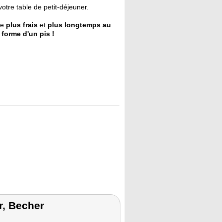
votre table de petit-déjeuner.
te
plus frais
et
plus longtemps au
a
forme d'un pis !
r, Becher