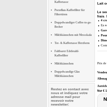
Kaffeetasse
Lait 
Porzellan-Kaffeefilter für
Le sec
Filtertüten
frais
.
4
cr
Doppelwandiger Coffee-to-go-
En
v
Becher
Gard
Milchkännchen mit Messskala
Pour
Dime
Tee- & Kaffeetasse Herzform
Comp
Faltbarer Edelstahl-
Kaffeefilter
Prix de
Milchkännchen
Doppelwandige Glas
Vendeu
Milchkännchen
Allema
Autric
Restez en contact avec
Nur € 
nous et indiquez votre
adresse mail pour
N
recevoir notre
newsletter: