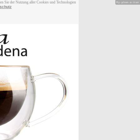
men Sie der Nutzung aller Cookies und Technologien
Hy-phen-a-tion
schutz