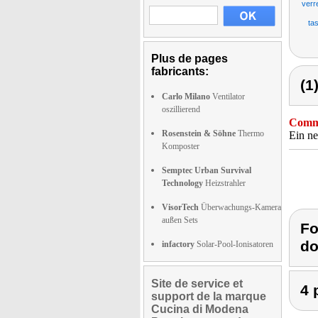
verr
ta
Plus de pages
fabricants:
(1
Carlo Milano
Ventilator
oszillierend
Comme
Rosenstein & Söhne
Thermo
Ein ne
Komposter
Semptec Urban Survival
Technology
Heizstrahler
VisorTech
Überwachungs-Kamera
außen Sets
Fo
do
infactory
Solar-Pool-Ionisatoren
Site de service et
4 
support de la marque
Cucina di Modena