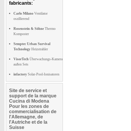
fabricants:
Carlo Milano
Ventilator
oszillierend
Rosenstein & Söhne
Thermo
Komposter
Semptec Urban Survival
Technology
Heizstrahler
VisorTech
Überwachungs-Kamera
außen Sets
infactory
Solar-Pool-Ionisatoren
Site de service et
support de la marque
Cucina di Modena
Pour les zones de
commercialisation de
l'Allemagne, de
l'Autriche et de la
Suisse