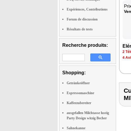
Pri
Expériences, Contributions
Ven
Forum de discussion
Résultats de tests
Recherche produits:
Elé­
2 Tél
4 Av
Shopping:
Getränkeöffner
Cu
Espressomaschine
M
Kaffeezubereiter
ausgefallen Milchtasse lustig
Party Design witzig Becher
Sahnekanne