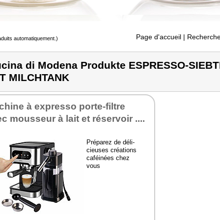
Page d'accueil
| Recherche
raduits automatiquement.)
cina di Modena Produkte ESPRESSO-SIE
IT MILCHTANK
hine à expresso porte-filtre
c mous­seur à lait et réser­voir ....
Pré­pa­rez de déli­
cieuses créa­tions
caféi­nées chez
vous