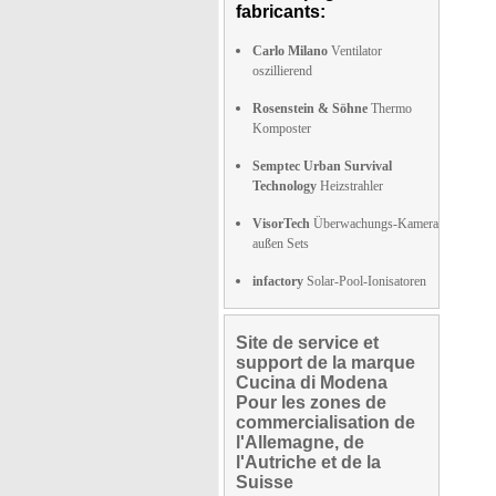
fabricants:
Carlo Milano
Ventilator
oszillierend
Rosenstein & Söhne
Thermo
Komposter
Semptec Urban Survival
Technology
Heizstrahler
VisorTech
Überwachungs-Kamera
außen Sets
infactory
Solar-Pool-Ionisatoren
Site de service et
support de la marque
Cucina di Modena
Pour les zones de
commercialisation de
l'Allemagne, de
l'Autriche et de la
Suisse