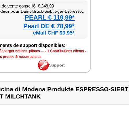
x de vente conseillé: € 249,90
­deur pour
Dampf­druck-Siebträger-Espres­so­ma­schine
PEARL € 119,99*
Pearl DE € 78,99*
eMall CHF 99.95*
ments de sup­port dis­po­nibles:
é­char­ger notices, pilotes …
•
1 Contri­bu­tions clients
•
is presse & récom­penses
Sup­port
cina di Modena Produkte ESPRESSO-SIE
IT MILCHTANK