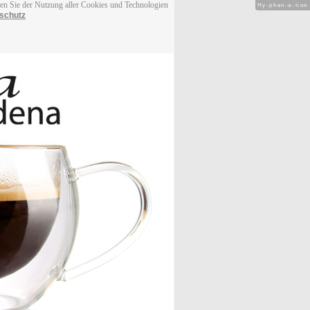
men Sie der Nutzung aller Cookies und Technologien
Hy-phen-a-tion
schutz