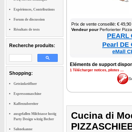
Expériences, Contributions
Forum de discussion
Prix de vente conseillé: € 49,90
Ven­deur pour
Per­fo­rier­ter Piz­za­schie­ber mit A
Résultats de tests
PEARL €
Pearl DE 
Recherche produits:
eMall C
Elé­ments de sup­port dis­po­
1 Télé­char­ger notices, pilotes …
Shopping:
S
Getränkeöffner
Espressomaschine
Kaffeezubereiter
Cucina di M
ausgefallen Milchtasse lustig
Party Design witzig Becher
PIZZASCHIE
Sahnekanne