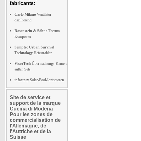
fabricants:
Carlo Milano
Ventilator
oszillierend
Rosenstein & Söhne
Thermo
Komposter
Semptec Urban Survival
Technology
Heizstrahler
VisorTech
Überwachungs-Kamera
außen Sets
infactory
Solar-Pool-Ionisatoren
Site de service et
support de la marque
Cucina di Modena
Pour les zones de
commercialisation de
l'Allemagne, de
l'Autriche et de la
Suisse