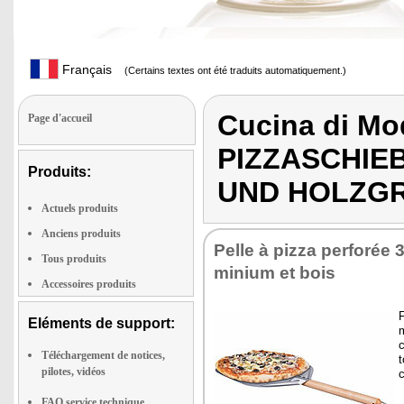
Français
(Certains textes ont été traduits automatiquement.)
Cucina di M
Page d'accueil
PIZZASCHIE
Produits:
UND HOLZGR
Actuels produits
Anciens produits
Pelle à pizza per­fo­rée
Tous produits
mi­nium et bois
Accessoires produits
F
Eléments de support:
c
Téléchargement de notices,
t
pilotes, vidéos
c
FAQ service technique