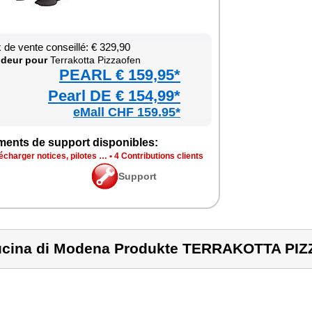
x de vente conseillé: € 329,90
­deur pour
Ter­ra­kotta Piz­zao­fen
PEARL € 159,95*
Pearl DE € 154,99*
eMall CHF 159.95*
ments de sup­port dis­po­nibles:
é­char­ger notices, pilotes …
•
4 Contri­bu­tions clients
Sup­port
cina di Modena Produkte TERRAKOTTA PI