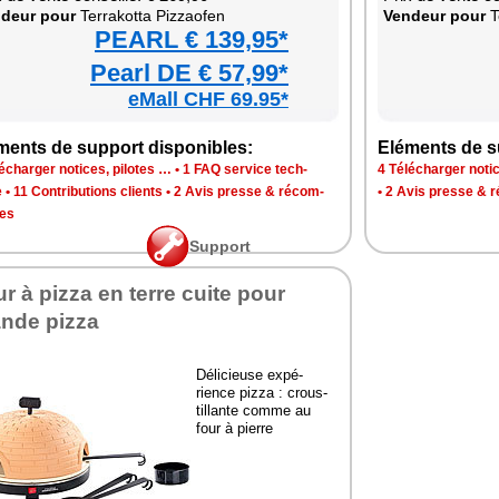
­deur pour
Ter­ra­kotta Piz­zao­fen
Ven­deur pour
Te
PEARL € 139,95*
Pearl DE € 57,99*
eMall CHF 69.95*
ments de sup­port dis­po­nibles:
Elé­ments de su
é­char­ger notices, pilotes …
•
1 FAQ ser­vice tech­
4 Télé­char­ger noti
e
•
11 Contri­bu­tions clients
•
2 Avis presse & récom­
•
2 Avis presse & 
es
Sup­port
r à pizza en terre cuite pour
ande pizza
Déli­cieuse expé­
rience pizza : crous­
tillante comme au
four à pierre