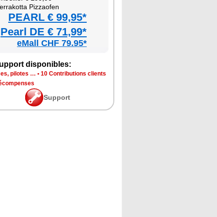
r­ra­kotta Piz­zao­fen
PEARL € 99,95*
Pearl DE € 71,99*
eMall CHF 79.95*
p­port dis­po­nibles:
ces, pilotes …
•
10 Contri­bu­tions clients
récom­penses
Sup­port