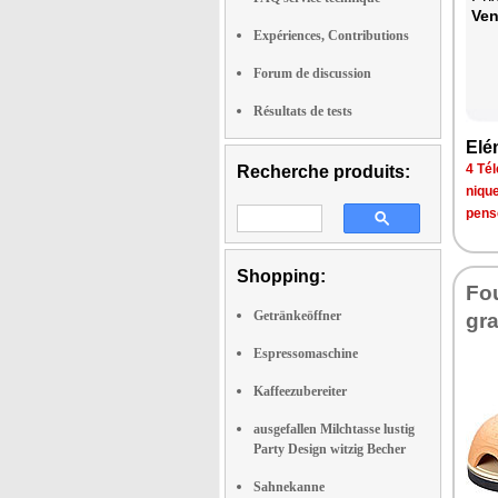
Ven
Expériences, Contributions
Forum de discussion
Résultats de tests
Elé­
4 Tél
Recherche produits:
niqu
pens
Shopping:
Fou
Getränkeöffner
gr
Espressomaschine
Kaffeezubereiter
ausgefallen Milchtasse lustig
Party Design witzig Becher
Sahnekanne