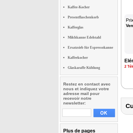
Kaffee-Kocher
Presentflaschenkorb
Pri
Ven
Kaffeeglas
Milchkanne Edelstahl
Ersatzsieb für Espressokanne
Kaffeekocher
Elé­
2 Tél
Glaskaraffe Kühlung
Restez en contact avec
nous et indiquez votre
adresse mail pour
recevoir notre
newsletter:
Cu
Plus de pages