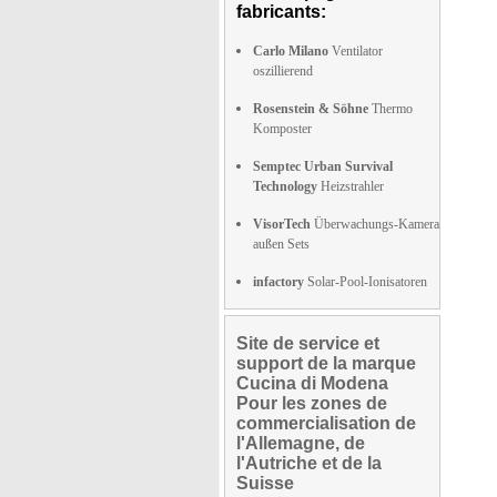
fabricants:
Carlo Milano
Ventilator
oszillierend
Rosenstein & Söhne
Thermo
Komposter
Semptec Urban Survival
Technology
Heizstrahler
VisorTech
Überwachungs-Kamera
außen Sets
infactory
Solar-Pool-Ionisatoren
Site de service et
support de la marque
Cucina di Modena
Pour les zones de
commercialisation de
l'Allemagne, de
l'Autriche et de la
Suisse