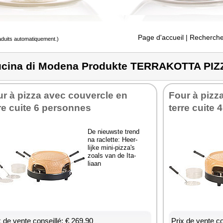
Page d'accueil
| Recherche
raduits automatiquement.)
cina di Modena Produkte TERRAKOTTA PI
r à pizza avec cou­vercle en
Four à pizz
re cuite 6 per­sonnes
terre cuite 
De nieuwste trend
na raclette: Heer­
lijke mini-piz­za's
zoals van de Ita­
liaan
x de vente conseillé: € 269,90
Prix de vente co