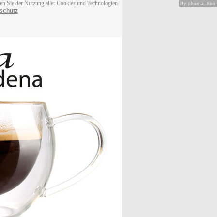
men Sie der Nutzung aller Cookies und Technologien
Hy-phen-a-tion
schutz