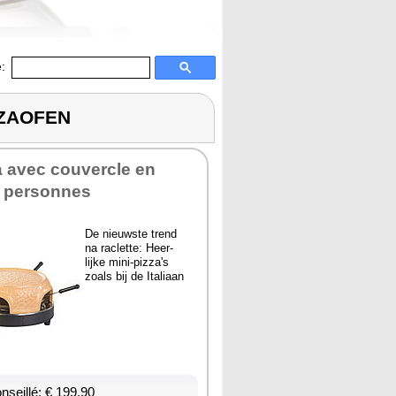
:
ZZAOFEN
a avec cou­vercle en
4 per­sonnes
De nieuwste trend
na raclette: Heer­
lijke mini-piz­za's
zoals bij de Ita­liaan
nseillé: € 199,90