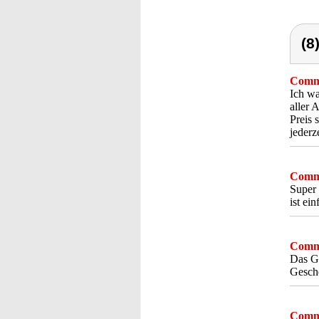
(8
Comme
Ich wa
aller 
Preis 
jederz
Comme
Super 
ist ei
Comme
Das Gl
Gesche
Comme