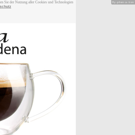
men Sie der Nutzung aller Cookies und Technologien
Hy-phen-a-tion
schutz