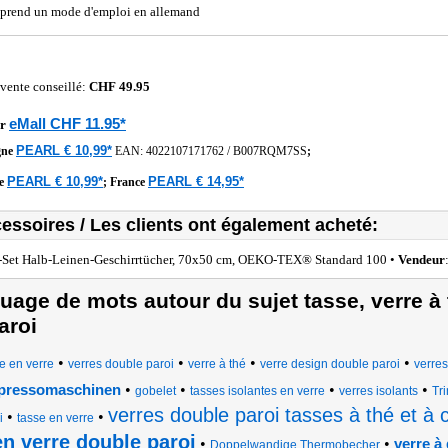
rend un mode d'emploi en allemand
 vente conseillé:
CHF 49.95
eMall CHF 11.95*
r
PEARL € 10,99*
gne
EAN:
4022107171762
/
B007RQM7SS
;
PEARL € 10,99*
PEARL € 14,95*
he
;
France
essoires / Les clients ont également acheté:
-Set Halb-Leinen-Geschirrtücher, 70x50 cm, OEKO-TEX® Standard 100 •
Vendeur
uage de mots autour du sujet tasse, verre à 
aroi
•
•
•
•
e en verre
verres double paroi
verre à thé
verre design double paroi
verres
•
•
•
•
pressomaschinen
gobelet
tasses isolantes en verre
verres isolants
Tr
verres double paroi tasses à thé et à 
•
•
i
tasse en verre
en verre double paroi
•
•
verre à
Doppelwandige Thermobecher