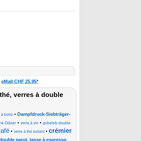
eMall CHF 25.95*
:
thé, verres à double
•
Dampfdruck-Siebträger-
 à boire
•
•
ink-Gläser
verre à vin
gobelets double
café
crémier
•
•
verre à thé isolant
 double paroi, tasse à espresso