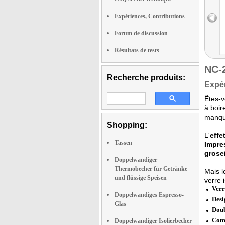
Expériences, Contributions
Forum de discussion
Résultats de tests
NC-
Recherche produits:
Expér
Êtes-
à boir
manque
Shopping:
L'
effe
Tassen
Impre
grose
Doppelwandiger
Thermobecher für Getränke
Mais 
und flüssige Speisen
verre 
Verr
Doppelwandiges Espresso-
Desi
Glas
Doub
Comp
Doppelwandiger Isolierbecher