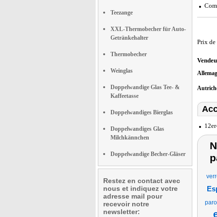
Comp
Teezange
XXL-Thermobecher für Auto-
Getränkehalter
Prix de
Thermobecher
Vendeu
Weinglas
Allema
Doppelwandige Glas Tee- &
Autric
Kaffeetasse
Acc
Doppelwandiges Bierglas
12er
Doppelwandiges Glas
Milchkännchen
N
Doppelwandige Becher-Gläser
p
verr
Restez en contact avec
nous et indiquez votre
Es
adresse mail pour
paro
recevoir notre
newsletter: