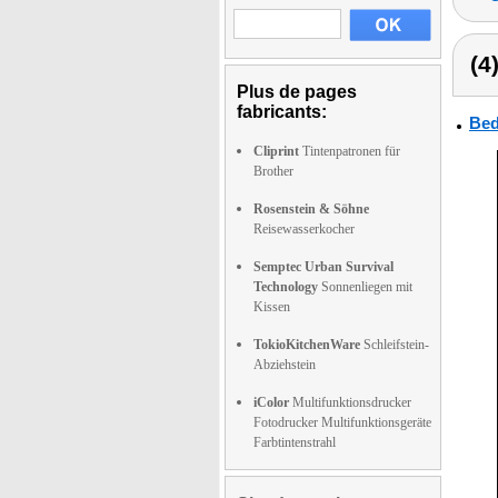
(4
Plus de pages
fabricants:
Bed
Cliprint
Tintenpatronen für
Brother
Rosenstein & Söhne
Reisewasserkocher
Semptec Urban Survival
Technology
Sonnenliegen mit
Kissen
TokioKitchenWare
Schleifstein-
Abziehstein
iColor
Multifunktionsdrucker
Fotodrucker Multifunktionsgeräte
Farbtintenstrahl