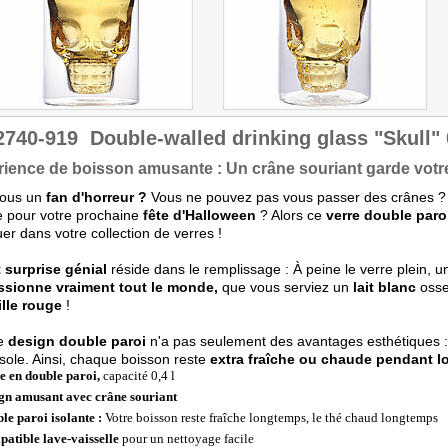
2740-919
Double-walled drinking glass "Skull" 0
ience de boisson amusante : Un crâne souriant garde votre
vous un
fan d'horreur ?
Vous ne pouvez pas vous passer des crânes ?
e pour votre prochaine
fête d'Halloween
? Alors ce
verre double paro
r dans votre collection de verres !
t surprise génial
réside dans le remplissage : À peine le verre plein, 
ssionne vraiment tout le monde,
que vous serviez un
lait blanc
osse
ille rouge
!
le
design double paroi
n'a pas seulement des avantages esthétiques : 
isole. Ainsi, chaque boisson reste
extra fraîche ou chaude pendant 
e en double paroi,
capacité 0,4 l
gn amusant avec crâne souriant
le paroi isolante :
Votre boisson reste fraîche longtemps, le thé chaud longtemps
atible lave-vaisselle
pour un nettoyage facile