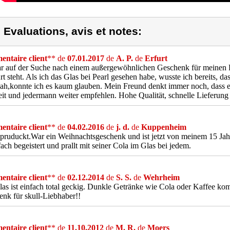
) Evaluations, avis et notes:
ntaire client
** de
07.01.2017
de
A. P.
de
Erfurt
r auf der Suche nach einem außergewöhnlichen Geschenk für meinen Fr
Art steht. Als ich das Glas bei Pearl gesehen habe, wusste ich bereits, d
sah,konnte ich es kaum glauben. Mein Freund denkt immer noch, dass es 
eit und jedermann weiter empfehlen. Hohe Qualität, schnelle Lieferung 
ntaire client
** de
04.02.2016
de
j. d.
de
Kuppenheim
pruduckt.War ein Weihnachtsgeschenk und ist jetzt von meinem 15 Jahre
nfach begeistert und prallt mit seiner Cola im Glas bei jedem.
ntaire client
** de
02.12.2014
de
S. S.
de
Wehrheim
as ist einfach total geckig. Dunkle Getränke wie Cola oder Kaffee ko
nk für skull-Liebhaber!!
ntaire client
** de
11.10.2012
de
M. R.
de
Moers