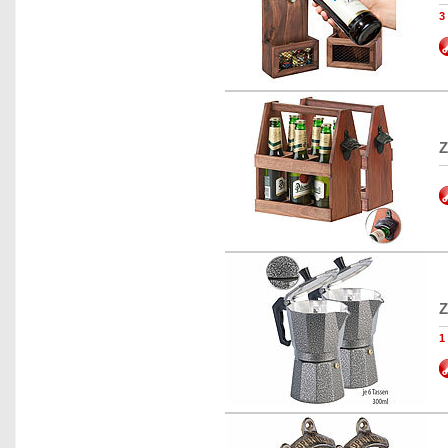
3
Z
Z
1