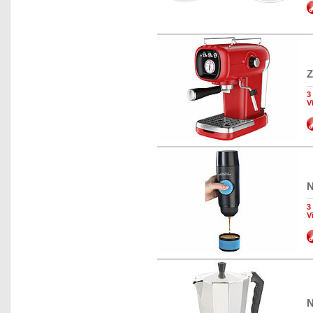
Z
3
V
N
3
V
N