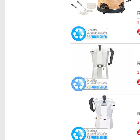
R
1
R
1
R
3