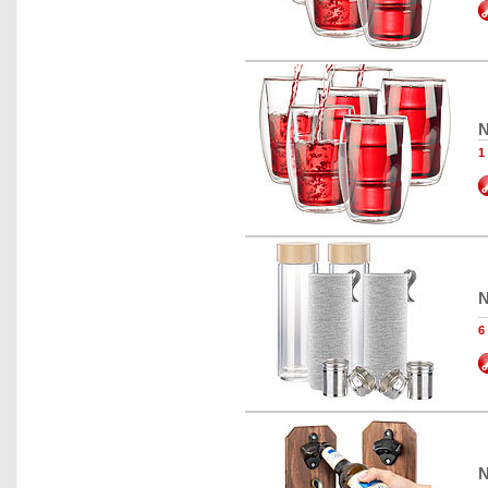
N
1
N
6
N