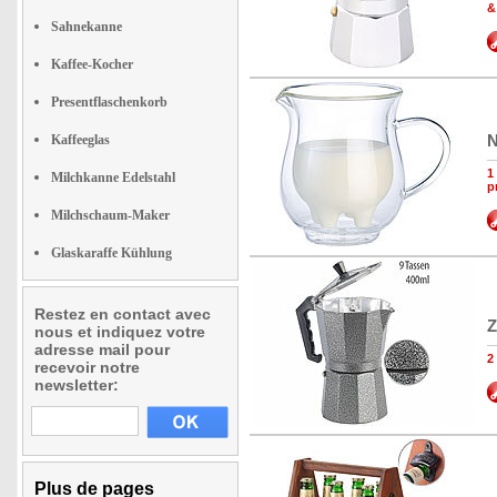
&
Sahnekanne
Kaffee-Kocher
Presentflaschenkorb
N
Kaffeeglas
1
Milchkanne Edelstahl
p
Milchschaum-Maker
Glaskaraffe Kühlung
Restez en contact avec
Z
nous et indiquez votre
adresse mail pour
2
recevoir notre
newsletter:
Plus de pages