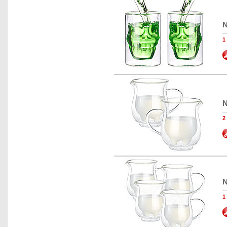
N
1
N
2
N
1