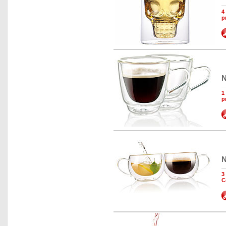
4
p
N
1
p
N
3
C