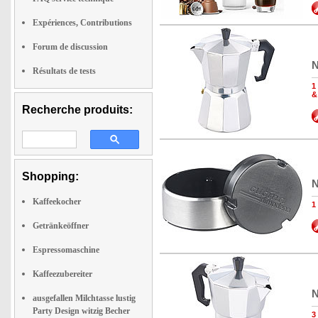
Expériences, Contributions
Forum de discussion
N
Résultats de tests
1
&
Recherche produits:
Shopping:
N
Kaffeekocher
1
Getränkeöffner
Espressomaschine
Kaffeezubereiter
N
ausgefallen Milchtasse lustig
Party Design witzig Becher
3