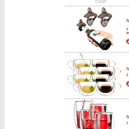
N
2
p
N
2
N
1