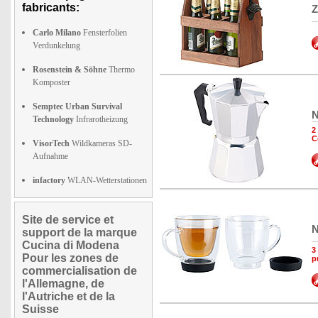
fabricants:
Z
Carlo Milano
Fensterfolien
Verdunkelung
Rosenstein & Söhne
Thermo
Komposter
Semptec Urban Survival
N
Technology
Infrarotheizung
2
C
VisorTech
Wildkameras SD-
Aufnahme
infactory
WLAN-Wetterstationen
Site de service et
N
support de la marque
Cucina di Modena
3
Pour les zones de
p
commercialisation de
l'Allemagne, de
l'Autriche et de la
Suisse