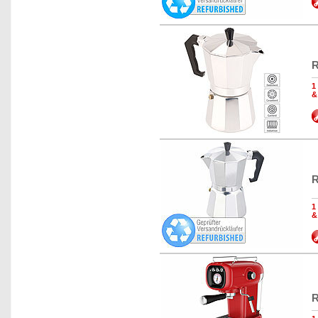
R
1
&
R
1
&
R