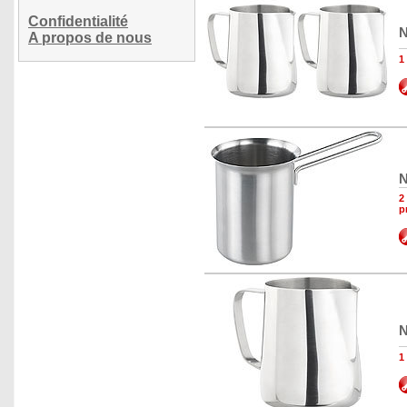
Confidentialité
N
A propos de nous
1
N
2
p
N
1