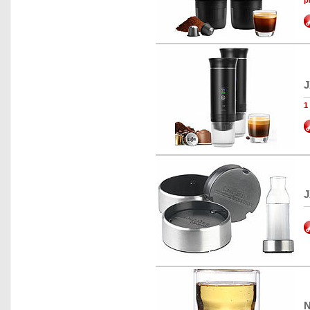
p
J
1
J
N