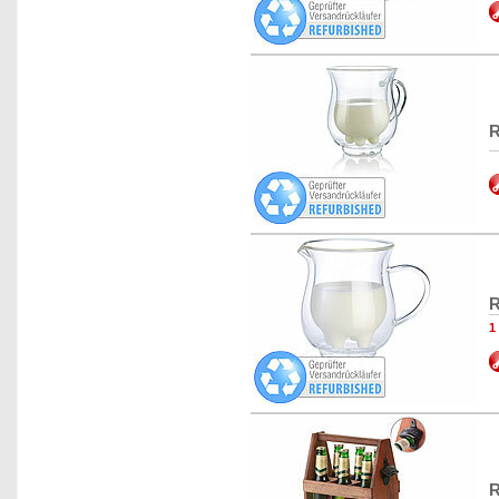
R
R
1
R