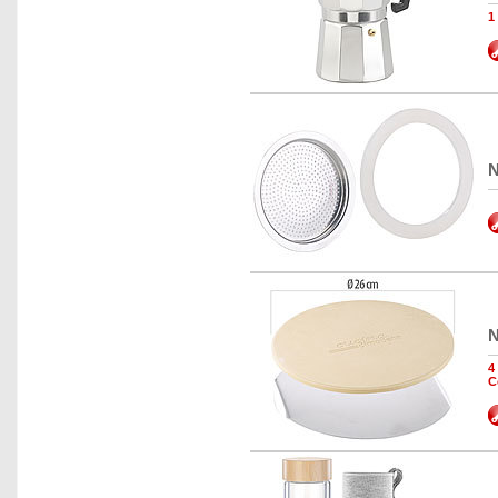
1
N
N
4
C