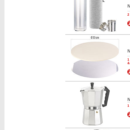
N
2
N
1
&
N
1