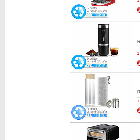
1
R
1
R
1