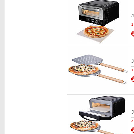
J
1
J
1
J
2