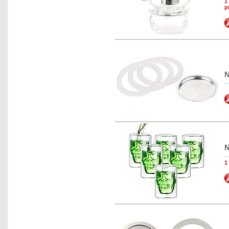
1
p
N
N
1