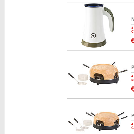
N
4
C
P
4
p
P
4
C