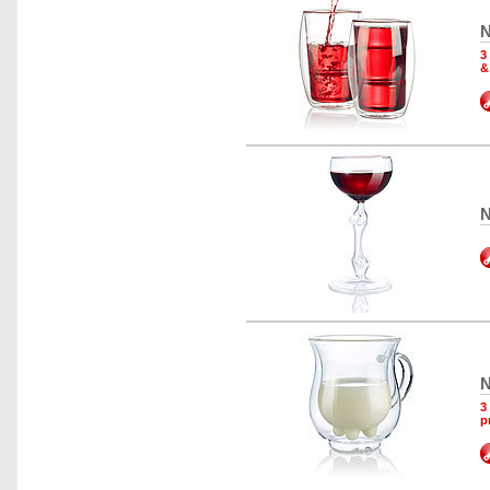
N
3
&
N
N
3
p