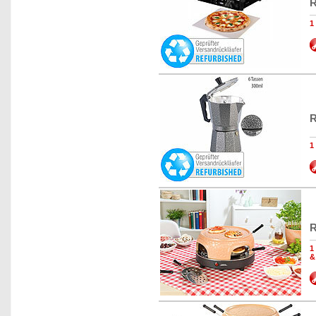
R
1
R
1
R
1
&