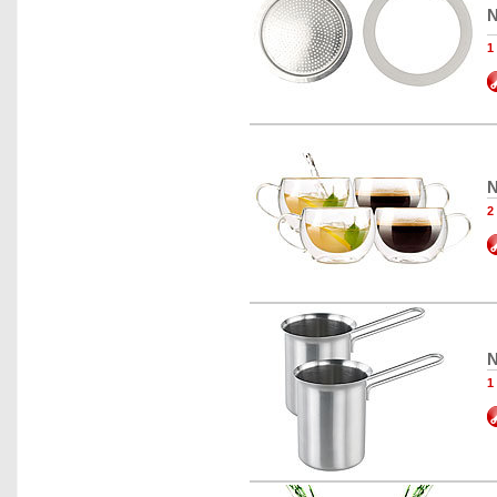
N
1
N
2
N
1