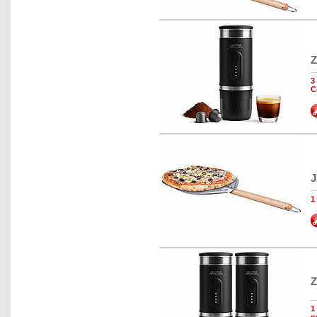
Z
3
C
J
1
Z
1