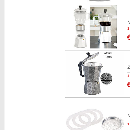
N
1
Z
4
N
1