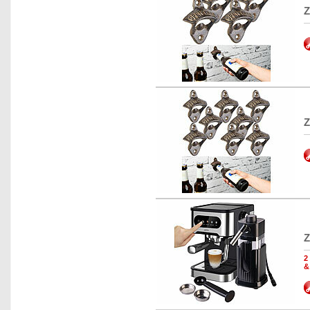
Z
Z
Z
2
&