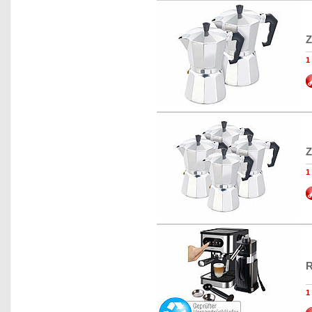
Z
1
Z
1
R
1