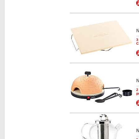
N
3
C
N
2
p
N