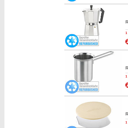
R
1
R
1
R
1